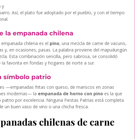
 y 
arro. Así, el plato fue adoptado por el pueblo, y con el tiempo 
onal.
de la empanada chilena
la empanada chilena es el 
pino
, una mezcla de carne de vacuno, 
nas y, en ocasiones, pasas. La palabra proviene del mapudungún 
ezcla. Esta combinación sencilla, pero sabrosa, se consolidó 
o la favorita en fondas y hogares de norte a sur.
n símbolo patrio
nes —empanadas fritas con queso, de mariscos en zonas 
ones modernas— la 
empanada de horno con pino
 es la que 
 patrio por excelencia. Ninguna Fiestas Patrias está completa 
un buen vaso de vino o una chicha fresca.
panadas chilenas de carne 