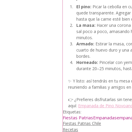
El pino:
 Picar la cebolla en 
quede transparente. Agregar la
hasta que la carne esté bien 
La masa:
 Hacer una corona c
sal poco a poco, amasando h
minutos.
Armado:
 Estirar la masa, co
cuarto de huevo duro y una ac
bordes.
Horneado:
 Pincelar con yem
durante 20–25 minutos, hast
✨ Y listo: así tendrás en tu mesa
reuniendo a familias y amigos en
👉 ¿Prefieres disfrutarlas sin ten
aquí: 
Empanada de Pino Novoand
Etiquetas:
Fiestas Patrias
Empanadas
empana
Fiestas Patrias Chile
Recetas