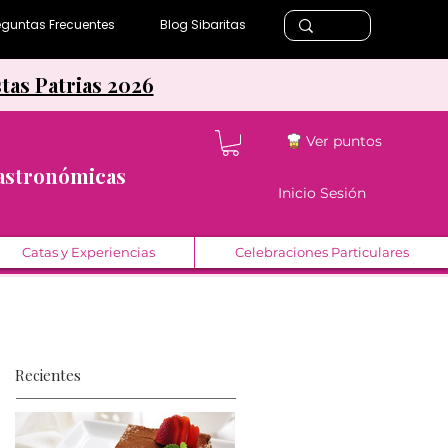
eguntas Frecuentes
Blog Sibaritas
stas Patrias 2026
Ver puntos
Gastronómicas
Inicio Sesión
Catas y Experiencias
Celebraciones Particulares
Recientes