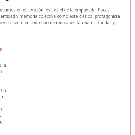
llevamos en el corazón, ese es el de la empanada. Pocas 
dentidad y memoria colectiva como este clásico, protagonista 
s
 y presente en todo tipo de reuniones familiares, fondas y 
o
 la 
n 
sin 
da 
 
s 
.
u 