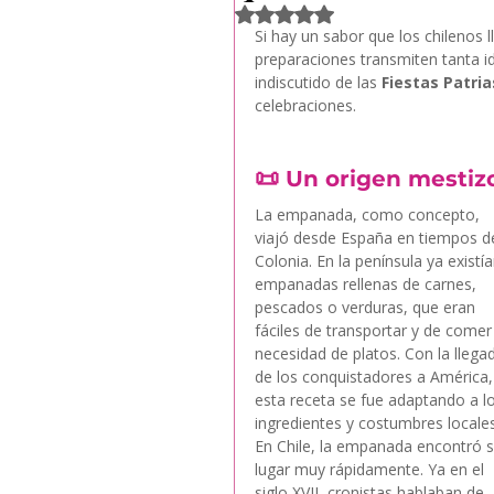
Obtuvo NaN de 5 estrellas.
Si hay un sabor que los chilenos 
preparaciones transmiten tanta i
indiscutido de las 
Fiestas Patria
celebraciones.
📜 
Un origen mestiz
La empanada, como concepto, 
viajó desde España en tiempos de
Colonia. En la península ya existía
empanadas rellenas de carnes, 
pescados o verduras, que eran 
fáciles de transportar y de comer 
necesidad de platos. Con la llega
de los conquistadores a América,
esta receta se fue adaptando a lo
ingredientes y costumbres locales
En Chile, la empanada encontró s
lugar muy rápidamente. Ya en el 
siglo XVII, cronistas hablaban de 