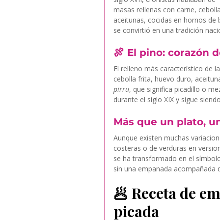
masas rellenas con carne, cebolla
aceitunas, cocidas en hornos de b
se convirtió en una tradición naci
🍖 
El pino: corazón 
El relleno más característico de 
cebolla frita, huevo duro, aceitu
pirru
, que significa picadillo o m
durante el siglo XIX y sigue siend
Más que un plato, u
Aunque existen muchas variacio
costeras o de verduras en versi
se ha transformado en el símbolo
sin una empanada acompañada de 
🥟 Receta de em
picada