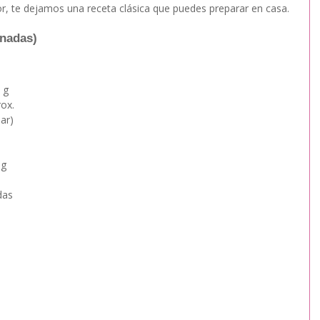
or, te dejamos una receta clásica que puedes preparar en casa.
anadas)
 g
rox.
ar)
 g
das