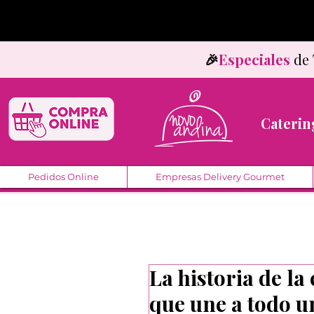
🎉
Especiales
d
Caterin
Pedidos Online
Empresas Delivery Gourmet
La historia de l
que une a todo u