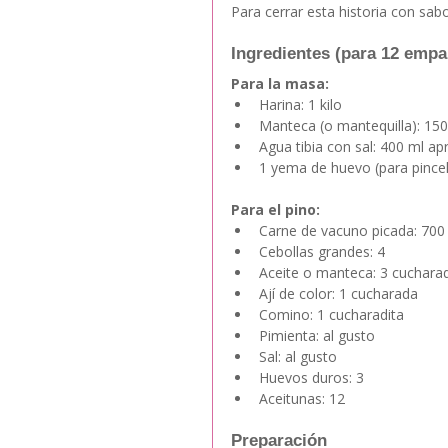
Para cerrar esta historia con sab
Ingredientes (para 12 emp
Para la masa:
Harina: 1 kilo
Manteca (o mantequilla): 150
Agua tibia con sal: 400 ml ap
1 yema de huevo (para pincel
Para el pino:
Carne de vacuno picada: 700
Cebollas grandes: 4
Aceite o manteca: 3 cuchara
Ají de color: 1 cucharada
Comino: 1 cucharadita
Pimienta: al gusto
Sal: al gusto
Huevos duros: 3
Aceitunas: 12
Preparación