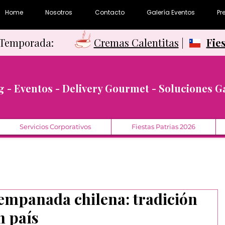
Home
Nosotros
Contacto
Galería Eventos
Pr
e Temporada:
Cremas Calentitas
|
Fie
g - Eventos - Delivery Gourmet - Soluciones 
Servicios Corporativos
Fiestas Patrias 2026
a empanada chilena: tradición
n país