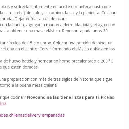
cubitos y sofreírla lentamente en aceite o manteca hasta que 
 carne, el ají de color, el comino, la sal y la pimienta. Cocinar 
dorada. Dejar enfriar antes de usar.
on la harina, agregar la manteca derretida tibia y el agua con 
asta obtener una masa elástica. Reposar tapada unos 30 
rtar círculos de 15 cm aprox. Colocar una porción de pino, un 
eituna en el centro. Cerrar formando el clásico doblez en los 
a de huevo batida y hornear en horno precalentado a 200 °C 
a que estén doradas.
 una preparación con más de tres siglos de historia que sigue 
 torno a la buena mesa chilena.
er que cocinar? 
Novoandina las tiene listas para ti
. Pídelas 
ina
das chilenas
delivery empanadas