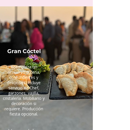
Gran Cóctel
Reemplaza un
almuerzo o cena,
contundentes y
deliciosos. Incluye
servicio de Chef,
garzones, vajilla,
cristalería. Mobiliario y
decoración si
requiere. Producción
fiesta opcional.