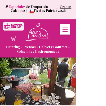
🎉
Especiales
de Temporada:
Cremas
Calentitas
|
Fiestas Patrias 2026
Catering - Eventos - Delivery Gourmet -
Soluciones Gastronómicas