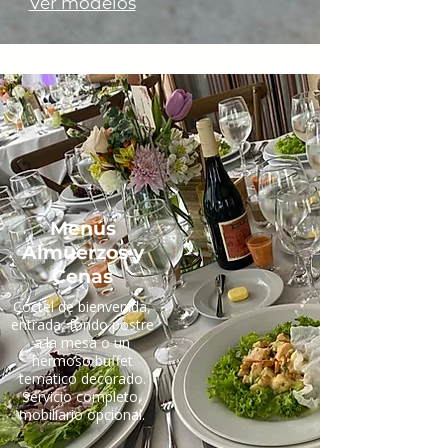
Ver modelos
Menús
Almuerzos y
Cenas
Cóctel de bienvenida,
entrada, fondo postre
a la mesa o un
hermoso buffet
temático decorado.
Servicio completo,
mobiliario opcional.