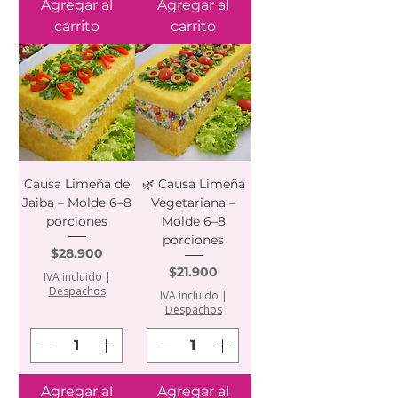
Agregar al
Agregar al
carrito
carrito
Causa Limeña de
🌿 Causa Limeña
Jaiba – Molde 6–8
Vegetariana –
porciones
Molde 6–8
porciones
Precio
$28.900
Precio
$21.900
IVA incluido
|
Despachos
IVA incluido
|
Despachos
Agregar al
Agregar al