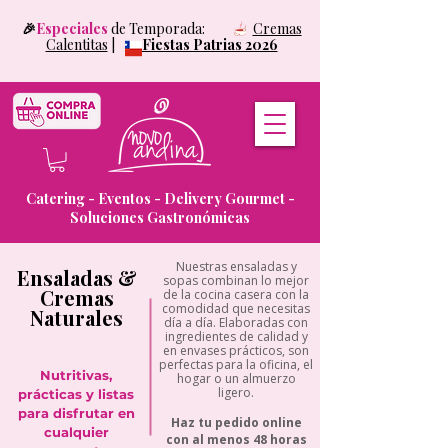
🎉
Especiales
de Temporada:
Cremas
Calentitas
|
Fiestas Patrias 2026
Catering - Eventos - Delivery Gourmet -
Soluciones Gastronómicas
Nuestras ensaladas y
Ensaladas &
sopas combinan lo mejor
Cremas
de la cocina casera con la
comodidad que necesitas
Naturales
día a día. Elaboradas con
ingredientes de calidad y
en envases prácticos, son
perfectas para la oficina, el
Nutritivas,
hogar o un almuerzo
ligero.
prácticas y listas
para disfrutar en
Haz tu pedido online
cualquier
con al menos 48 horas