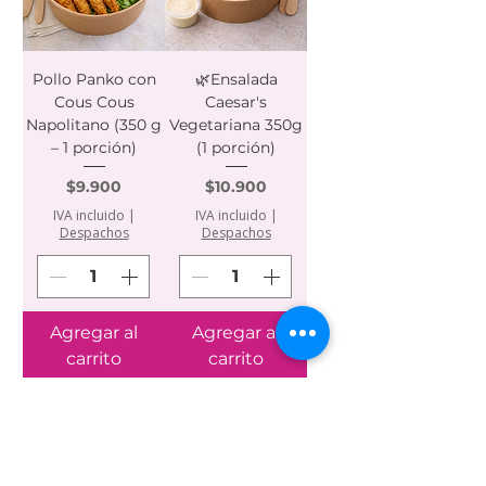
Pollo Panko con
🌿Ensalada
Cous Cous
Caesar's
Napolitano (350 g
Vegetariana 350g
– 1 porción)
(1 porción)
Precio
Precio
$9.900
$10.900
IVA incluido
|
IVA incluido
|
Despachos
Despachos
Agregar al
Agregar al
carrito
carrito