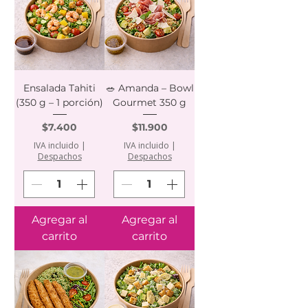
Ensalada Tahiti
🥗 Amanda – Bowl
(350 g – 1 porción)
Gourmet 350 g
Precio
Precio
$7.400
$11.900
IVA incluido
|
IVA incluido
|
Despachos
Despachos
Agregar al
Agregar al
carrito
carrito