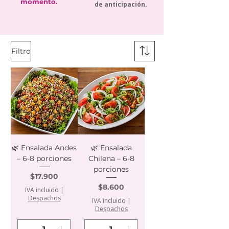
momento.
de anticipación.
Filtro
🌿 Ensalada Andes
🌿 Ensalada
– 6-8 porciones
Chilena – 6-8
porciones
Precio
$17.900
Precio
$8.600
IVA incluido
|
Despachos
IVA incluido
|
Despachos