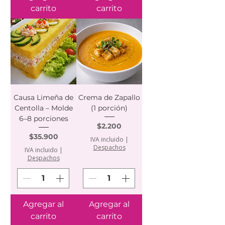
carrito
carrito
Causa Limeña de
Crema de Zapallo
Centolla – Molde
(1 porción)
6–8 porciones
Precio
$2.200
Precio
$35.900
IVA incluido
|
Despachos
IVA incluido
|
Despachos
Agregar al
Agregar al
carrito
carrito