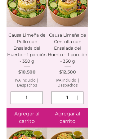
Causa Limeña de
Causa Limeña de
Pollo con
Centolla con
Ensalada del
Ensalada del
Huerto – 1 porción
Huerto – 1 porción
- 350 g
- 350 g
Precio
Precio
$10.500
$12.500
IVA incluido
|
IVA incluido
|
Despachos
Despachos
Agregar al
Agregar al
carrito
carrito