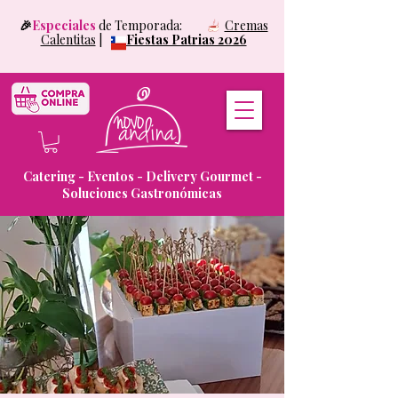
🎉
Especiales
de Temporada:
Cremas
Calentitas
|
Fiestas Patrias 2026
Catering - Eventos - Delivery Gourmet -
Soluciones Gastronómicas