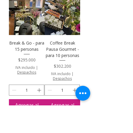
Break & Go - para
Coffee Break
15 personas
Pausa Gourmet -
para 10 personas
Precio
$295.000
Precio
$302.200
IVA incluido
|
Despachos
IVA incluido
|
Despachos
Agregar al
Agregar al
carrito
carrito