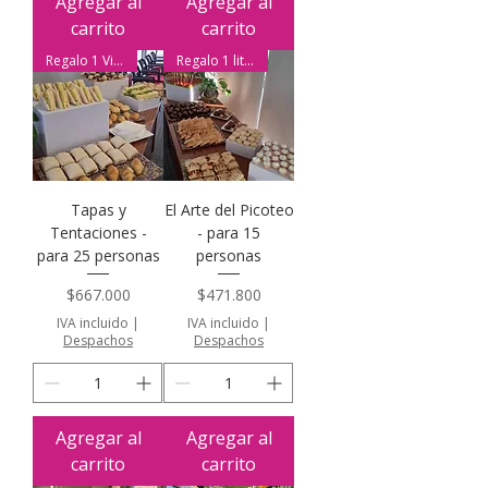
Agregar al
Agregar al
carrito
carrito
Regalo 1 Vino Reserva
Regalo 1 litro de Pisco Sour
Tapas y
El Arte del Picoteo
Tentaciones -
- para 15
para 25 personas
personas
Precio
Precio
$667.000
$471.800
IVA incluido
|
IVA incluido
|
Despachos
Despachos
Agregar al
Agregar al
carrito
carrito