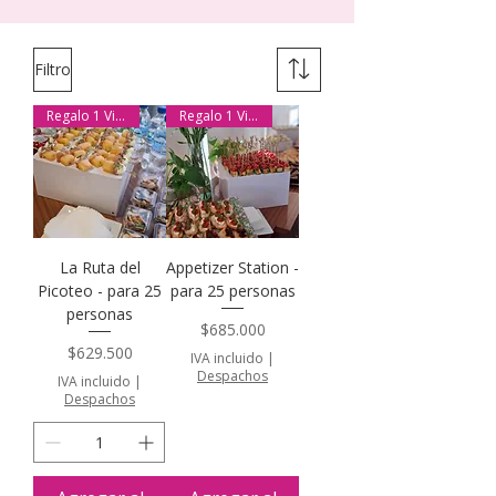
Filtro
Regalo 1 Vino Reserva
Regalo 1 Vino Reserva
La Ruta del
Appetizer Station -
Picoteo - para 25
para 25 personas
personas
Precio
$685.000
Precio
$629.500
IVA incluido
|
Despachos
IVA incluido
|
Despachos