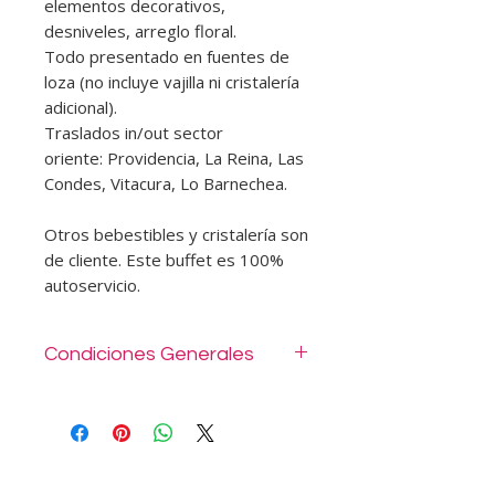
elementos decorativos,
desniveles, arreglo floral.
Todo presentado en fuentes de
loza (no incluye vajilla ni cristalería
adicional).
Traslados in/out sector
oriente: Providencia, La Reina, Las
Condes, Vitacura, Lo Barnechea.
Otros bebestibles y cristalería son
de cliente. Este buffet es 100%
autoservicio.
Condiciones Generales
1 persona para montaje y
desmontaje de mesa buffet con
mantelería, decoración, flores y
bandejas de loza para la comida.
Es autoservicio. El buffet se