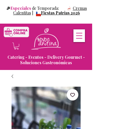
🎉
Especiales
de Temporada:
Cremas
Calentitas
|
Fiestas Patrias 2026
Catering - Eventos - Delivery Gourmet -
Soluciones Gastronómicas