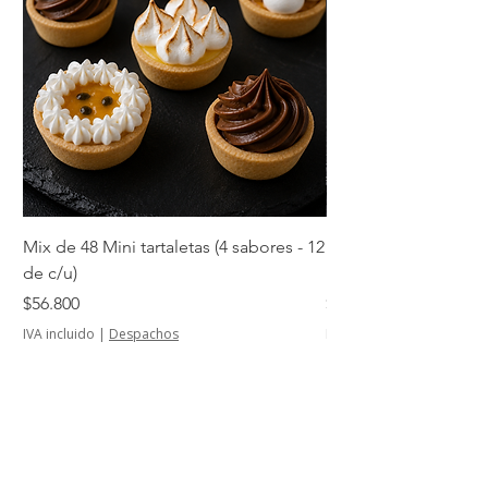
Mix de 48 Mini tartaletas (4 sabores - 12
Mini tartaletas de su
de c/u)
unidades)
Precio
Precio
$56.800
$14.500
IVA incluido
|
Despachos
IVA incluido