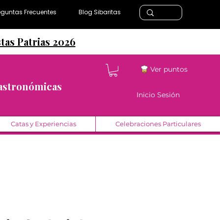
eguntas Frecuentes
Blog Sibaritas
stas Patrias 2026
Ver puntos
Gastronómicas
Inicio Sesión
Catas y Experiencias
Celebraciones Particulares