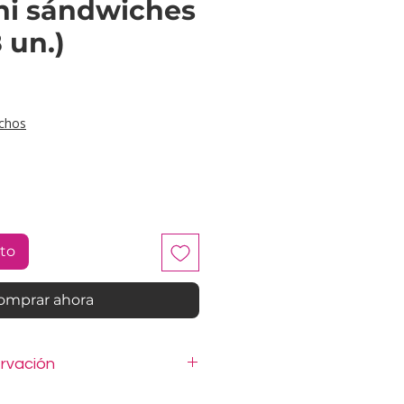
ni sándwiches
 un.)
ecio
chos
ito
omprar ahora
rvación
iches están elaborados con