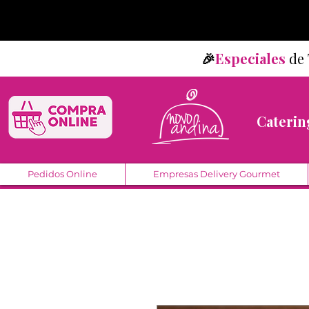
🎉
Especiales
d
Caterin
Pedidos Online
Empresas Delivery Gourmet