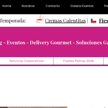
Home
Nosotros
Contacto
Galería Eventos
Pr
e Temporada:
Cremas Calentitas
|
Fie
g - Eventos - Delivery Gourmet - Soluciones 
Servicios Corporativos
Fiestas Patrias 2026