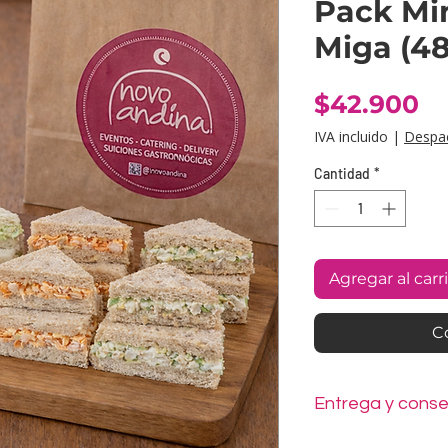
Pack Mi
Miga (48
Pr
$42.900
IVA incluido
|
Despa
Cantidad
*
Agregar al carr
C
Entrega y conse
Nuestros mini sándw