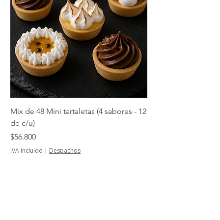
Mix de 48 Mini tartaletas (4 sabores - 12
Mini tartaletas de su
de c/u)
unidades)
Precio
Precio
$56.800
$14.500
IVA incluido
|
Despachos
IVA incluido