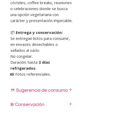
cócteles, coffee breaks, reuniones
o celebraciones donde se busca
una opción vegetariana con
carácter y presentación impecable.
📦
Entrega y conservación:
Se entregan listos para consumir,
en envases desechables o
sellados al vacío.
No congelar.
Duración: hasta
3 días
refrigerados
.
📸 Fotos referenciales.
🍴 Sugerencia de consumo
Estos productos se entregan
listos
❄️ Conservación
para colocar en una fuente o
bandeja y servir directamente
,
Mantener siempre