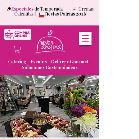
🎉
Especiales
de Temporada:
Cremas
Calentitas
|
Fiestas Patrias 2026
Catering - Eventos - Delivery Gourmet -
Soluciones Gastronómicas