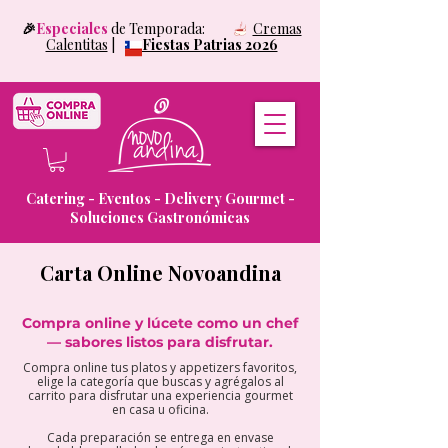
🎉
Especiales
de Temporada:
Cremas
Calentitas
|
Fiestas Patrias 2026
Catering - Eventos - Delivery Gourmet -
Soluciones Gastronómicas
Carta Online Novoandina
Compra online y lúcete como un chef
— sabores listos para disfrutar.
Compra online tus platos y appetizers favoritos,
elige la categoría que buscas y agrégalos al
carrito para disfrutar una experiencia gourmet
en casa u oficina.
Cada preparación se entrega en envase