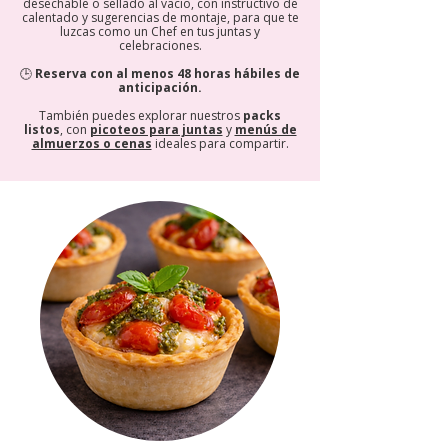
desechable o sellado al vacío, con instructivo de
calentado y sugerencias de montaje, para que te
luzcas como un Chef en tus juntas y
celebraciones.
🕒
Reserva con al menos 48 horas hábiles de
anticipación.
También puedes explorar nuestros
packs
listos
, con
picoteos para juntas
y
menús de
almuerzos o cenas
ideales para compartir.