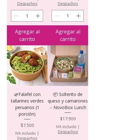
Despachos
Despachos
Agregar al
Agregar al
carrito
carrito
🌿Falafel con
📦 Solterito de
tallarines verdes
queso y camarones
peruanos (1
– NovoBox Lunch
porción)
Precio
$17.900
Precio
$7.500
IVA incluido
|
Despachos
IVA incluido
|
Despachos