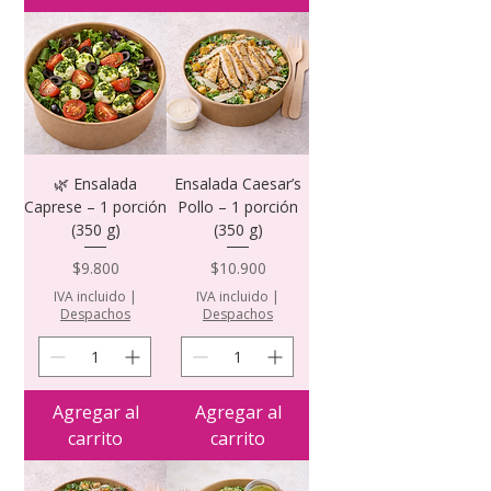
🌿 Ensalada
Ensalada Caesar’s
Caprese – 1 porción
Pollo – 1 porción
(350 g)
(350 g)
Precio
Precio
$9.800
$10.900
IVA incluido
|
IVA incluido
|
Despachos
Despachos
Agregar al
Agregar al
carrito
carrito