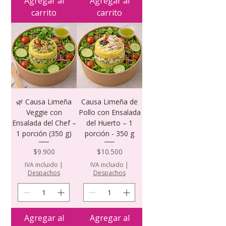
Agregar al
Agregar al
carrito
carrito
🌿 Causa Limeña
Causa Limeña de
Veggie con
Pollo con Ensalada
Ensalada del Chef –
del Huerto – 1
1 porción (350 g)
porción - 350 g
Precio
Precio
$9.900
$10.500
IVA incluido
|
IVA incluido
|
Despachos
Despachos
Agregar al
Agregar al