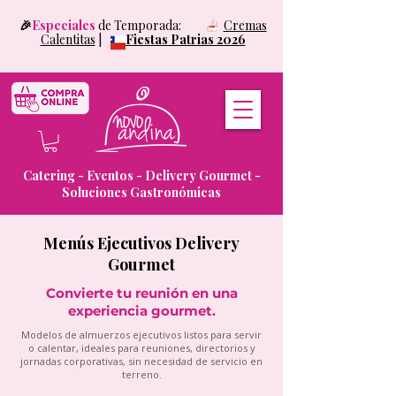
🎉
Especiales
de Temporada:
Cremas
Calentitas
|
Fiestas Patrias 2026
Catering - Eventos - Delivery Gourmet -
Soluciones Gastronómicas
Menús Ejecutivos Delivery
Gourmet
Convierte tu reunión en una
experiencia gourmet.
Modelos de almuerzos ejecutivos listos para servir
o calentar, ideales para reuniones, directorios y
jornadas corporativas, sin necesidad de servicio en
terreno.