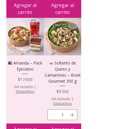
Agregar al
Agregar al
carrito
carrito
🛍️ Amanda – Pack
🥗 Solterito de
Ejecutivo
Queso y
Camarones – Bowl
Precio
$17.600
Gourmet 350 g
IVA incluido
|
Precio
$9.500
Despachos
IVA incluido
|
Despachos