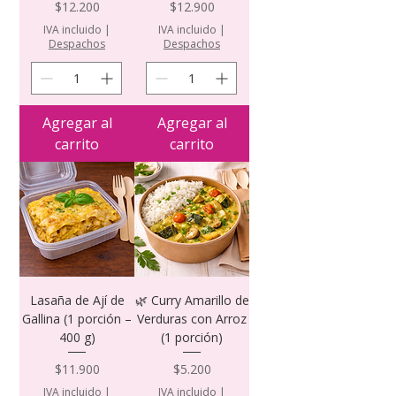
Precio
Precio
$12.200
$12.900
IVA incluido
|
IVA incluido
|
Despachos
Despachos
Agregar al
Agregar al
carrito
carrito
Lasaña de Ají de
🌿 Curry Amarillo de
Gallina (1 porción –
Verduras con Arroz
400 g)
(1 porción)
Precio
Precio
$11.900
$5.200
IVA incluido
|
IVA incluido
|