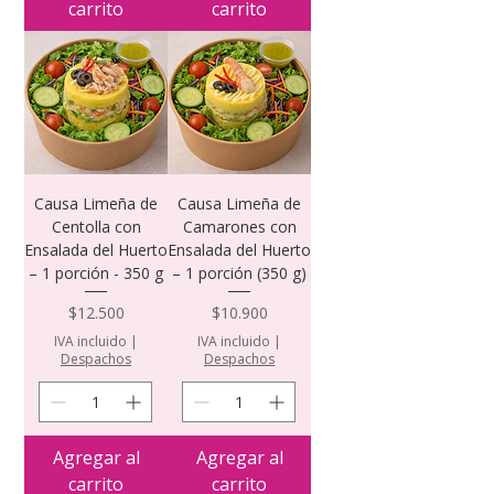
carrito
carrito
Causa Limeña de
Causa Limeña de
Centolla con
Camarones con
Ensalada del Huerto
Ensalada del Huerto
– 1 porción - 350 g
– 1 porción (350 g)
Precio
Precio
$12.500
$10.900
IVA incluido
|
IVA incluido
|
Despachos
Despachos
Agregar al
Agregar al
carrito
carrito