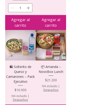
Agregar al
Agregar al
carrito
carrito
🛍️ Solterito de
📦 Amanda –
Queso y
NovoBox Lunch
Camarones – Pack
Precio
$21.200
Ejecutivo
IVA incluido
|
Precio
$16.900
Despachos
IVA incluido
|
Despachos