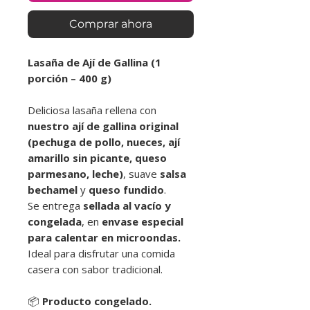
Comprar ahora
Lasaña de Ají de Gallina (1
porción – 400 g)
Deliciosa lasaña rellena con
nuestro ají de gallina original
(pechuga de pollo, nueces, ají
amarillo sin picante, queso
parmesano, leche)
, suave
salsa
bechamel
y
queso fundido
.
Se entrega
sellada al vacío y
congelada
, en
envase especial
para calentar en microondas.
Ideal para disfrutar una comida
casera con sabor tradicional.
📦
Producto congelado.