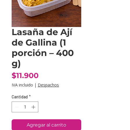
Lasaña de Ají
de Gallina (1
porción – 400
g)
Precio
$11.900
IVA incluido
|
Despachos
Cantidad
*
Agregar al carrito