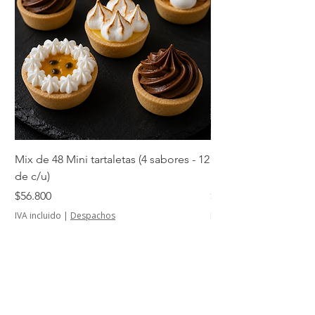
Mix de 48 Mini tartaletas (4 sabores - 12
Mini tartaletas de su
de c/u)
unidades)
Precio
Precio
$56.800
$14.500
IVA incluido
|
Despachos
IVA incluido