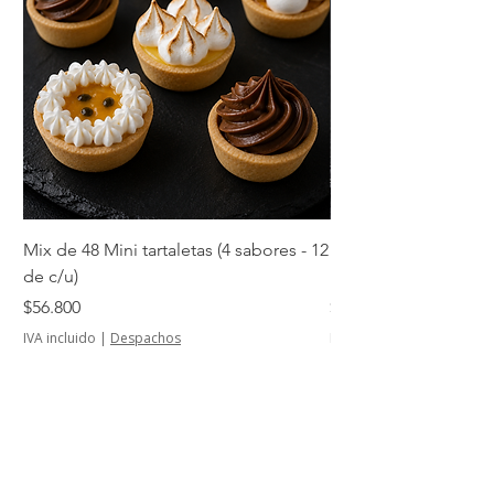
Mix de 48 Mini tartaletas (4 sabores - 12
Mini tartaletas de su
de c/u)
unidades)
Precio
Precio
$56.800
$14.500
IVA incluido
|
Despachos
IVA incluido