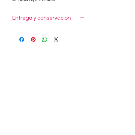
Entrega y conservación
Nuestros mini sándwiches están
elaborados con ingredientes frescos
y de calidad gourmet. Perfectos para
cócteles, reuniones o disfrutar en
cualquier momento. Se entregan en
envases desechables o sellados al
vacío, listos para consumir.
No
congelar.
📦 Duración: hasta 3 días
refrigerados.
📸
Fotos referenciales.
Más información visita nuestras
FAQ