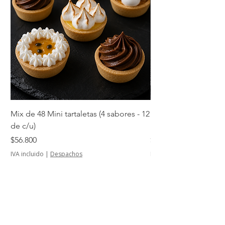
Mix de 48 Mini tartaletas (4 sabores - 12
Mini tartaletas de su
de c/u)
unidades)
Precio
Precio
$56.800
$14.500
IVA incluido
|
Despachos
IVA incluido