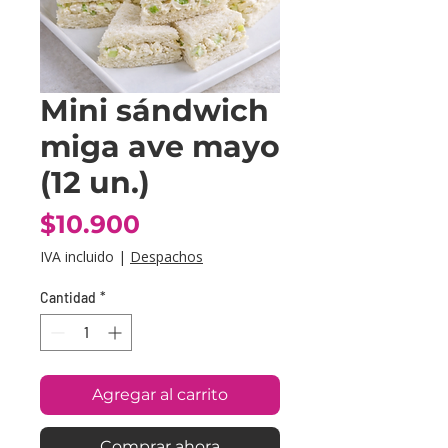
Mini sándwich
miga ave mayo
(12 un.)
Precio
$10.900
IVA incluido
|
Despachos
Cantidad
*
Agregar al carrito
Comprar ahora