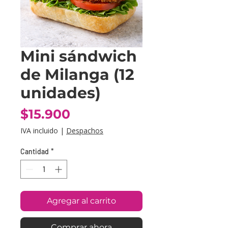
Mini sándwich
de Milanga (12
unidades)
Precio
$15.900
IVA incluido
|
Despachos
Cantidad
*
Agregar al carrito
Comprar ahora