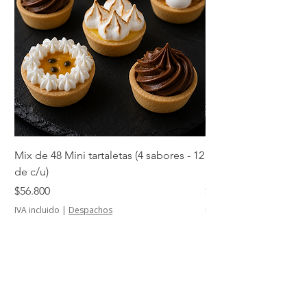
Mix de 48 Mini tartaletas (4 sabores - 12
Mini tartaletas de su
de c/u)
unidades)
Precio
Precio
$56.800
$14.500
IVA incluido
|
Despachos
IVA incluido