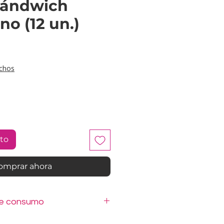
 Sándwich
no (12 un.)
ecio
chos
ito
omprar ahora
de consumo
iches están elaborados con