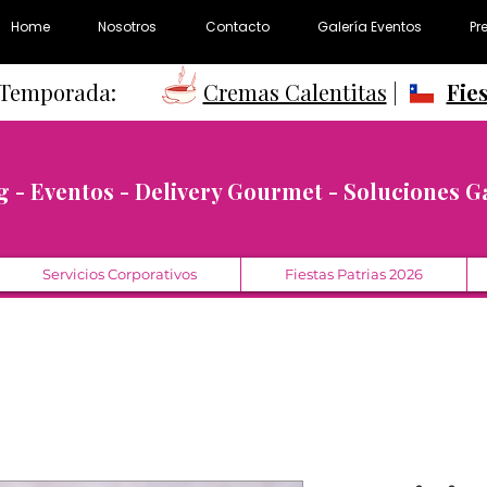
Home
Nosotros
Contacto
Galería Eventos
Pr
e Temporada:
Cremas Calentitas
|
Fie
g - Eventos - Delivery Gourmet - Soluciones 
Servicios Corporativos
Fiestas Patrias 2026