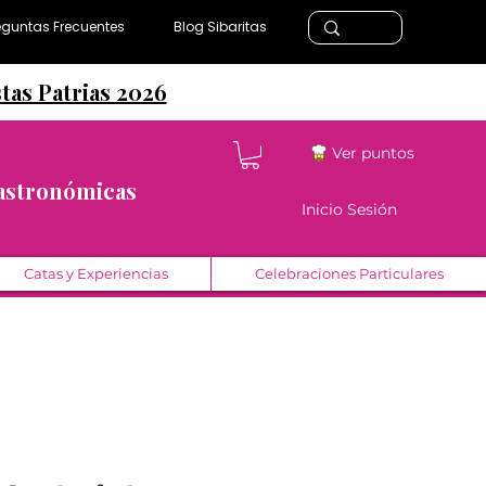
eguntas Frecuentes
Blog Sibaritas
stas Patrias 2026
Ver puntos
Gastronómicas
Inicio Sesión
Catas y Experiencias
Celebraciones Particulares