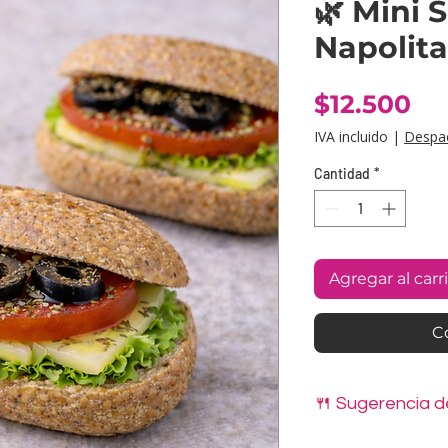
🌿 Mini
Napolita
Pr
$12.500
IVA incluido
|
Despa
Cantidad
*
Agregar al carr
C
🍴 Sugerencia 
Nuestros mini sándw