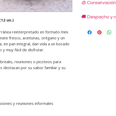
🧊 Conservació
ingredientes frescos
para cócteles, reunio
Mantener refrigerad
momento. Se entreg
🚚 Despacho y r
°C.
12 un.)
sellados al vacío, li
No congelar.
📦 Duración: hasta 3
Despachos disponibl
Consumir dentro de 3
📸
Fotos referenciales
erránea reinterpretado en formato mini.
indicadas en nuestro
Más información visi
te fresco, aceitunas, orégano y un
48 horas.
Retiros en Novoand
a, en pan integral, dan vida a un bocado
Condes, en horario 
 y muy fácil de disfrutar.
No se realizan retir
deben coordinarse y
 breaks, reuniones o picoteos para
disponibilidad de pr
s destacan por su sabor familiar y su
Los costos de envío
se informan en cada
🕘
Horarios de entre
• Lunes a viernes: 9:
• Sábados: 10:30 a 13
❌
No atendemos domi
💡
Recomendación: si
ciones y reuniones informales
traslado prolongado,
bolsa térmica para m