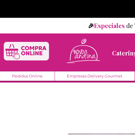
🎉
Especiales
d
Caterin
Pedidos Online
Empresas Delivery Gourmet