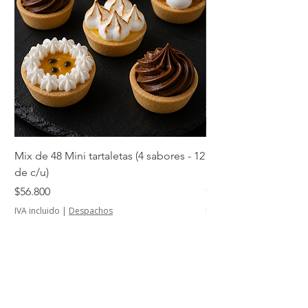
Mix de 48 Mini tartaletas (4 sabores - 12
Mini tartaletas de su
de c/u)
unidades)
Precio
Precio
$56.800
$14.500
IVA incluido
|
Despachos
IVA incluido