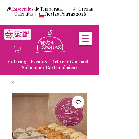
🎉
Especiales
de Temporada:
Cremas
Calentitas
|
Fiestas Patrias 2026
Catering - Eventos - Delivery Gourmet -
Soluciones Gastronómicas