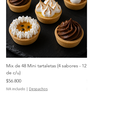
Mix de 48 Mini tartaletas (4 sabores - 12
Mini tartaletas de su
de c/u)
unidades)
Precio
Precio
$56.800
$14.500
IVA incluido
|
Despachos
IVA incluido