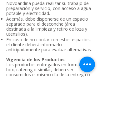
Novoandina pueda realizar su trabajo de
preparación y servicio, con acceso a agua
potable y electricidad.
Además, debe disponerse de un espacio
separado para el desconche (área
destinada a la limpieza y retiro de loza y
utensilios).
En caso de no contar con estos espacios,
el cliente deberá informarlo
anticipadamente para evaluar alternativas.
Vigencia de los Productos
Los productos entregados en formato de
box, catering o similar, deben ser
consumidos el mismo día de la entrega o
de acuerdo a las instrucciones de
conservación entregadas.
Autorización de Imágenes
Al contratar nuestros servicios, el cliente
autoriza a Novoandina a utilizar imágenes
del montaje y desarrollo del evento con
fines promocionales, salvo que
expresamente solicite lo contrario por
escrito antes de la fecha del evento.