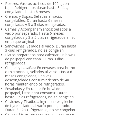
Postres: Vasitos acrílicos de 100 g con
tapa. Refrigerados duran hasta 3 días,
congelados hasta 6 meses.
Cremas y Sopas: Selladas al vacío,
congelables. Duran hasta 6 meses
congeladas y 3 a 5 días refrigeradas.
Carnes y Acompañamientos: Sellados al
vacío por separado. Hasta 6 meses
congelados y 3 a 5 días refrigerados en su
empaque original.
Sándwiches: Sellados al vacío. Duran hasta
3 días refrigerados, no se congelan.
Platos preparados para calentar: En bowls
de polipapel con tapa. Duran 3 días
refrigerados.
Chupes y Lasañas: En envases para horno
o microondas, sellados al vacío. Hasta 6
meses congelados, una vez
descongelados consumir dentro de 48
horas manteniéndolos refrigerados.
Ensaladas y Entradas: En bowl de
polipapel, listas para consumir. Duran
hasta 3 días refrigeradas, no se congelan.
Ceviches y Tiraditos: Ingredientes y leche
de tigre sellados al vacío por separado.
Duran 3 días refrigerados, no se congelan.
Causas: Listas para consumir. Idealmente