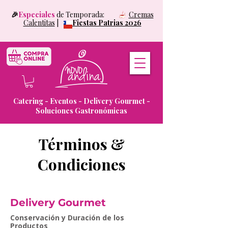
🎉
Especiales
de Temporada:
Cremas
Calentitas
|
Fiestas Patrias 2026
Catering - Eventos - Delivery Gourmet -
Soluciones Gastronómicas
Términos &
Condiciones
Delivery Gourmet
Conservación y Duración de los
Productos