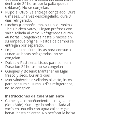
dentro de 24 horas por la palta (puede
oxidarse). No se congelan.
Pulpo al Olivo: Se entrega congelado. Dura
6 meses. Una vez descongelado, dura 3
días refrigerado.
Pinchos (Camarón Panko / Pollo Panko /
Thai Chicken Satay): Llegan prefritos con
salsa sellada al vacío. Refrigerados duran
48 horas. Congelables hasta 6 meses en
su empaque original. Palitos de bambú se
entregan por separado.
Empanaditas: Fritas listas para consumir.
Duran 48 horas refrigeradas, no se
congelan.
Dulces y Pastelería: Listos para consumir.
Duración 24 horas, no se congelan.
Queques y Bollería: Mantener en lugar
fresco y seco. Duran 3 días.
Mini Sándwiches: Sellados al vacío, listos
para consumir. Duran 3 días refrigerados,
no se congelan.
Instrucciones de Calentamiento
Carnes y acompañamientos congelados
(Sous Vide): Sumergir la bolsa sellada al
vacío en una olla con agua caliente (sin
hervir) hasta calentar. No perforar la bolsa.