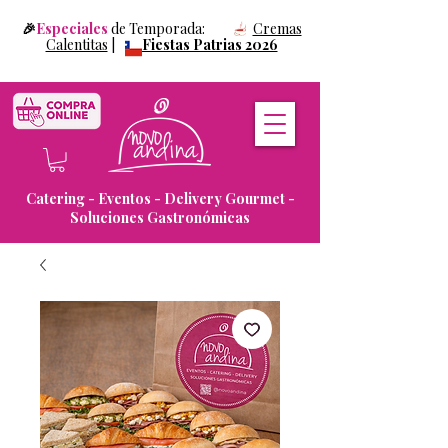
🎉
Especiales
de Temporada:
Cremas
Calentitas
|
Fiestas Patrias 2026
Catering - Eventos - Delivery Gourmet -
Soluciones Gastronómicas