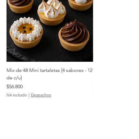
Mix de 48 Mini tartaletas (4 sabores - 12
Mini tartaletas de su
de c/u)
unidades)
Precio
Precio
$56.800
$14.500
IVA incluido
|
Despachos
IVA incluido