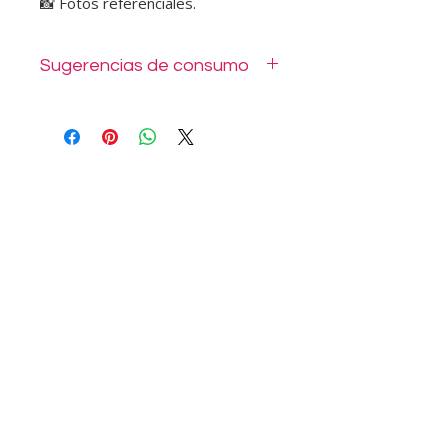
📸 Fotos referenciales.
Sugerencias de consumo
Nuestros mini sándwiches están
elaborados con ingredientes frescos
y de calidad gourmet. Perfectos para
cócteles, reuniones o disfrutar en
cualquier momento. Se entregan en
envases desechables o sellados al
vacío, listos para consumir.
No
congelar.
📦 Duración: hasta 3 días
refrigerados.
📸
Fotos referenciales.
Más información visita nuestras
FAQ