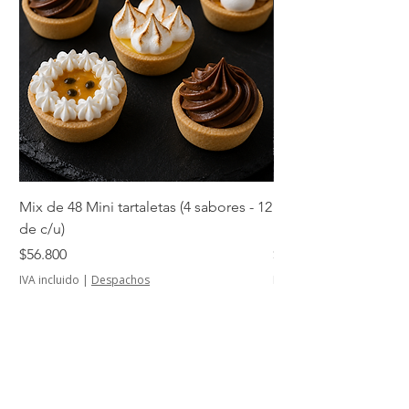
Mix de 48 Mini tartaletas (4 sabores - 12
Mini tartaletas de su
de c/u)
unidades)
Precio
Precio
$56.800
$14.500
IVA incluido
|
Despachos
IVA incluido