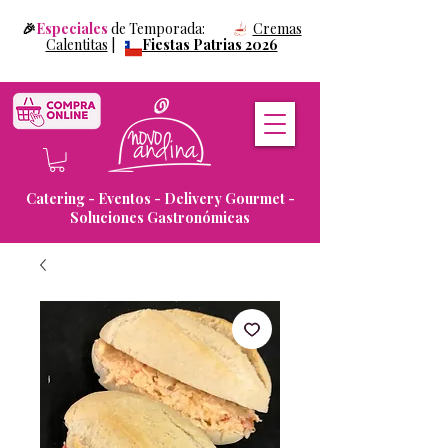
🎉
Especiales
de Temporada:
Cremas
Calentitas
|
Fiestas Patrias 2026
Catering - Eventos - Delivery Gourmet -
Soluciones Gastronómicas