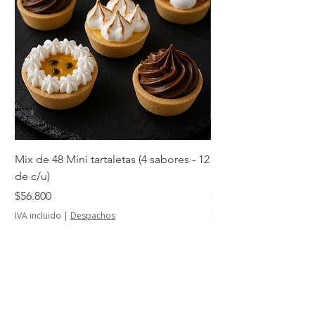
Mix de 48 Mini tartaletas (4 sabores - 12
Mini tartaletas de su
de c/u)
unidades)
Precio
Precio
$56.800
$14.500
IVA incluido
|
Despachos
IVA incluido