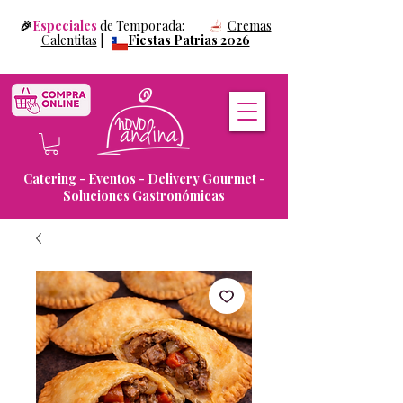
🎉
Especiales
de Temporada:
Cremas
Calentitas
|
Fiestas Patrias 2026
Catering - Eventos - Delivery Gourmet -
Soluciones Gastronómicas