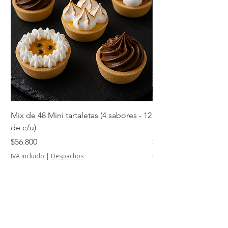
Mix de 48 Mini tartaletas (4 sabores - 12
Mini tartaletas de su
de c/u)
unidades)
Precio
Precio
$56.800
$14.500
IVA incluido
|
Despachos
IVA incluido