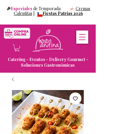
🎉
Especiales
de Temporada:
Cremas
Calentitas
|
Fiestas Patrias 2026
Catering - Eventos - Delivery Gourmet -
Soluciones Gastronómicas