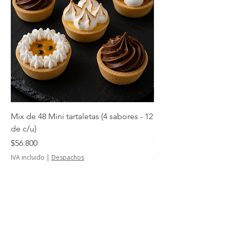
Mix de 48 Mini tartaletas (4 sabores - 12
Mini tartaletas de su
de c/u)
unidades)
Precio
Precio
$56.800
$14.500
IVA incluido
|
Despachos
IVA incluido