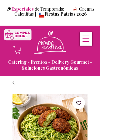
🎉
Especiales
de Temporada:
Cremas
Calentitas
|
Fiestas Patrias 2026
Catering - Eventos - Delivery Gourmet -
Soluciones Gastronómicas