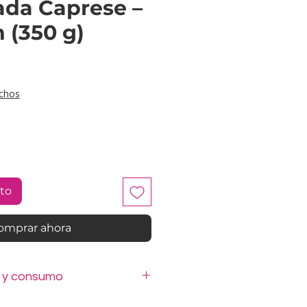
ada Caprese –
n (350 g)
cio
chos
ito
omprar ahora
n y consumo