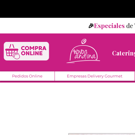
🎉
Especiales
d
Caterin
Pedidos Online
Empresas Delivery Gourmet