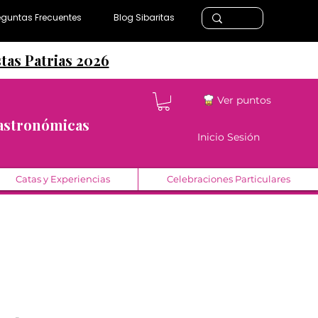
eguntas Frecuentes
Blog Sibaritas
stas Patrias 2026
Ver puntos
Gastronómicas
Inicio Sesión
Catas y Experiencias
Celebraciones Particulares