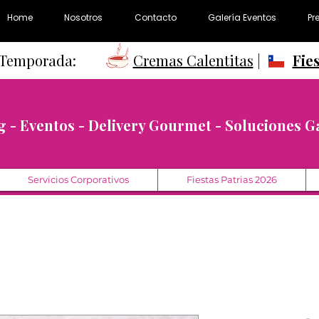
Home
Nosotros
Contacto
Galería Eventos
Pr
e Temporada:
Cremas Calentitas
|
Fie
g - Eventos - Delivery Gourmet - Soluciones 
Servicios Corporativos
Fiestas Patrias 2026