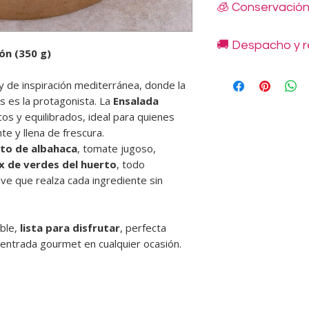
🧊 Conservació
Listos para disfruta
polipapel con tapa.
Incluyen dressing in
🚚 Despacho y r
Mantener refrigerado
ón (350 g)
servilleta y sal.
Consumir dentro de 3
No congelar.
y de inspiración mediterránea, donde la
Despachos disponibl
s es la protagonista. La
Ensalada
indicadas en nuestro
48 horas.
os y equilibrados, ideal para quienes
Retiros en Novoand
te y llena de frescura.
Condes, en horario 
to de albahaca
, tomate jugoso,
No se realizan retir
x de verdes del huerto
, todo
deben coordinarse y
e que realza cada ingrediente sin
disponibilidad de pr
Los costos de envío
se informan en cada
ble,
lista para disfrutar
, perfecta
🕘
Horarios de entre
 entrada gourmet en cualquier ocasión.
• Lunes a viernes: 9:
• Sábados: 10:30 a 13
❌
No atendemos domi
💡
Recomendación: si
traslado prolongado,