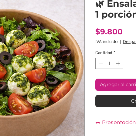
🌿 Ensal
1 porció
Pre
$9.800
IVA incluido
|
Despa
Cantidad
*
Agregar al carr
C
🥗 Presentació