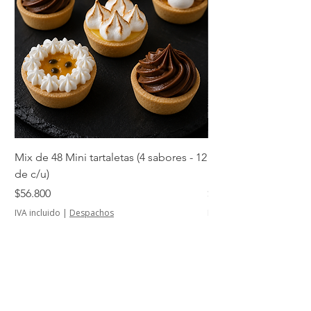
Mix de 48 Mini tartaletas (4 sabores - 12
Mini tartaletas de su
de c/u)
unidades)
Precio
Precio
$56.800
$14.500
IVA incluido
|
Despachos
IVA incluido