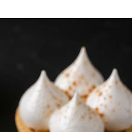
08:00 a 17:00 hrs
15:00 hrs
dos: Cerrado
ién puedes retirar tus productos
voandina, en Tomás Moro 1014,
e los horarios de atención
recios de despacho?
o varía según la comuna y se
 en la vista de cada producto.
con promociones de despacho
to de tu compra y la comuna de