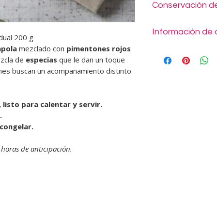
Conservación de
Colocar el arroz 
agua caliente o 
Mantener refrigerad
la bolsa con un t
Información de 
idual 200 g
Servir enseguida
apola
mezclado con
pimentones rojos
📅
¿Con cuánto tiem
ezcla de
especias
que le dan un toque
online?
ienes buscan un acompañamiento distinto
Lo ideal es realizar
de anticipación. Re
banqueteros, y nues
y a pedido. Si hay a
 listo para calentar y servir.
fechas podrían cerra
.
¡mientras antes hag
congelar.
⏱️
¿Cuánto demora e
Como los pedidos s
horas de anticipación.
hábiles de anticipa
debes indicar la fec
producto. Con esa i
contactará para coor
despacho.
🕐
¿Cuál es el horari
Despachos y retiros 