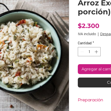
Arroz Ex
porción)
Pre
$2.300
IVA incluido
|
Despa
Cantidad
*
Agregar al carr
C
Preparación
Sacar porción del