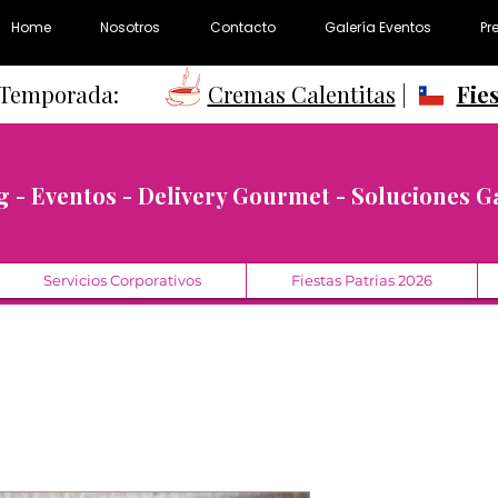
Home
Nosotros
Contacto
Galería Eventos
Pr
e Temporada:
Cremas Calentitas
|
Fie
g - Eventos - Delivery Gourmet - Soluciones 
Servicios Corporativos
Fiestas Patrias 2026