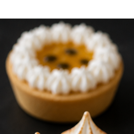
siguientes horarios:
Lunes a viernes: 
Sábados: 10:00 a 
Domingos y feria
📍
Recuerda que tamb
directamente en No
Las Condes, dentro d
indicados.
💸
¿Cuáles son los p
El costo de despach
muestra directamente
Además, contamos 
gratis según el mon
entrega.