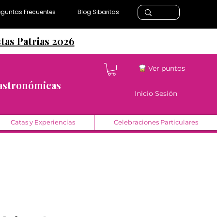
eguntas Frecuentes
Blog Sibaritas
stas Patrias 2026
Ver puntos
Gastronómicas
Inicio Sesión
Catas y Experiencias
Celebraciones Particulares