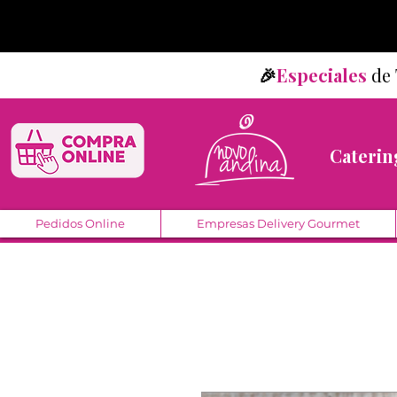
🎉
Especiales
d
Caterin
Pedidos Online
Empresas Delivery Gourmet