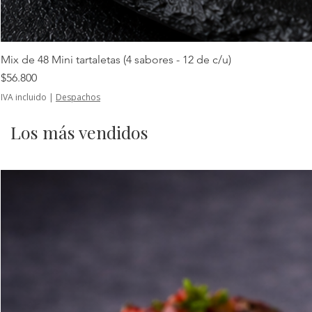
Mix de 48 Mini tartaletas (4 sabores - 12 de c/u)
Precio
$56.800
IVA incluido
|
Despachos
Los más vendidos