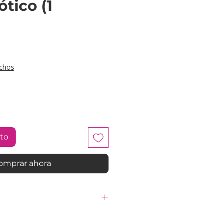
ótico (1
cio
chos
ito
omprar ahora
 refrigerador