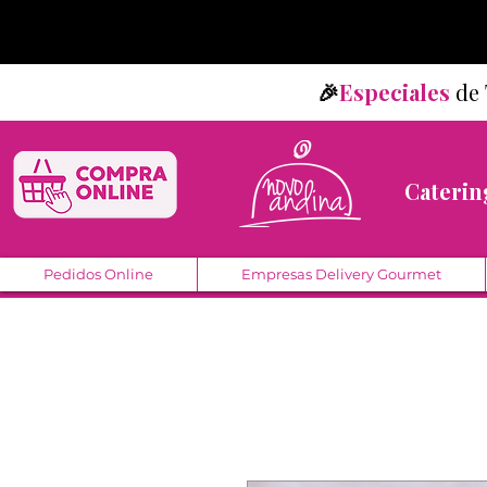
🎉
Especiales
d
Caterin
Pedidos Online
Empresas Delivery Gourmet