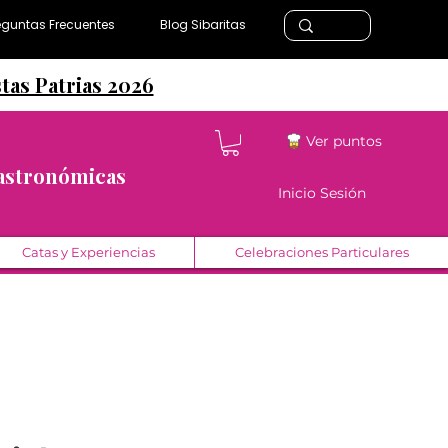
eguntas Frecuentes
Blog Sibaritas
stas Patrias 2026
Ver puntos
Gastronómicas
Inicio Sesión
Catas y Experiencias
Celebraciones Particulares