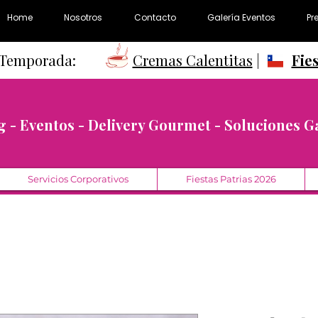
Home
Nosotros
Contacto
Galería Eventos
Pr
e Temporada:
Cremas Calentitas
|
Fie
g - Eventos - Delivery Gourmet - Soluciones 
Servicios Corporativos
Fiestas Patrias 2026