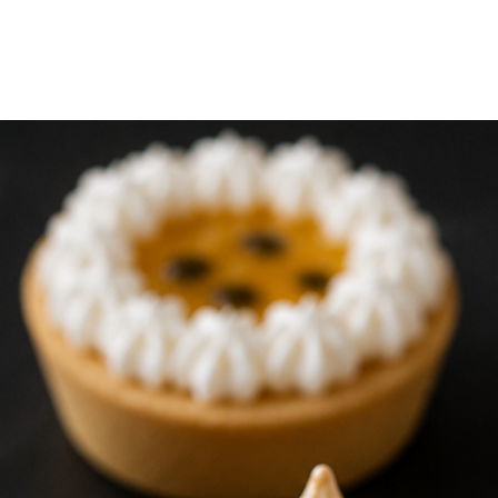
💡
Recomendación: si
traslado prolongado,
bolsa térmica para m