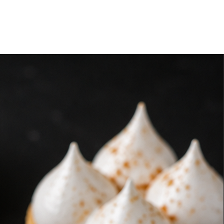
 tu pedido es grande o requiere
 te sugerimos llevar cooler o
antener la cadena de frío.