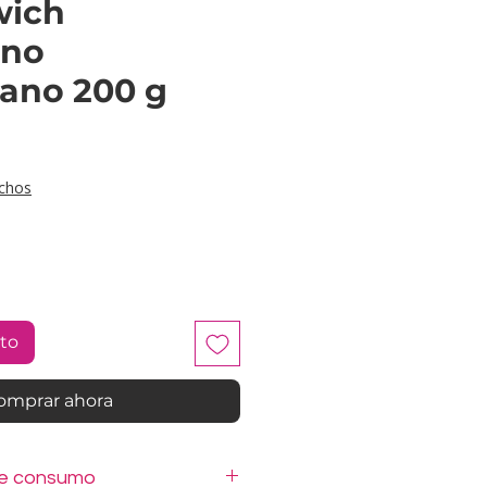
wich
ano
iano 200 g
cio
chos
ito
omprar ahora
de consumo