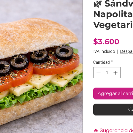
🌿 Sánd
Napolit
Vegetar
Pre
$3.600
IVA incluido
|
Despa
Cantidad
*
Agregar al carr
C
🔥 Sugerencia 