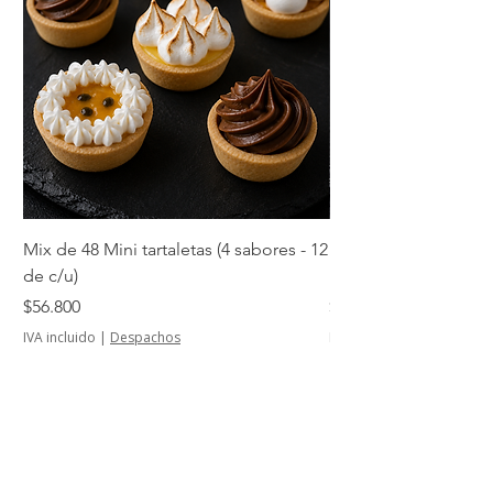
Mix de 48 Mini tartaletas (4 sabores - 12
Mini tartaletas de su
de c/u)
unidades)
Precio
Precio
$56.800
$14.500
IVA incluido
|
Despachos
IVA incluido