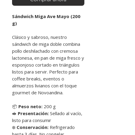
Sándwich Miga Ave Mayo (200
g)
Clásico y sabroso, nuestro
sándwich de miga doble combina
pollo deshilachado con cremosa
lactonesa, en pan de miga fresco y
esponjoso cortado en triángulos
listos para servir. Perfecto para
coffee breaks, eventos o
almuerzos livianos con el toque
gourmet de Novoandina.
📦
Peso neto:
200 g
🥪
Presentación:
Sellado al vacío,
listo para consumir
❄️
Conservación:
Refrigerado
hasta 3 días. No congelar.