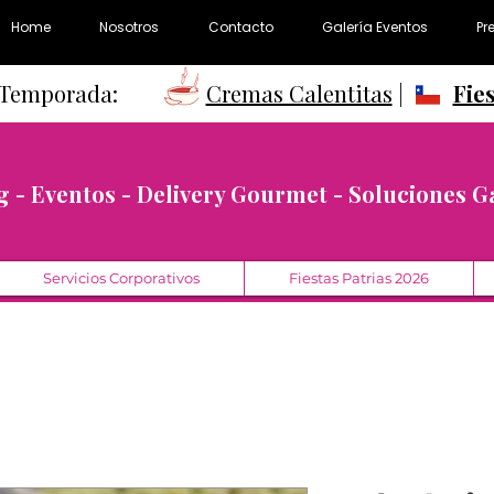
Home
Nosotros
Contacto
Galería Eventos
Pr
e Temporada:
Cremas Calentitas
|
Fie
g - Eventos - Delivery Gourmet - Soluciones 
Servicios Corporativos
Fiestas Patrias 2026