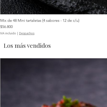
Mix de 48 Mini tartaletas (4 sabores - 12 de c/u)
Precio
$56.800
IVA incluido
|
Despachos
Los más vendidos