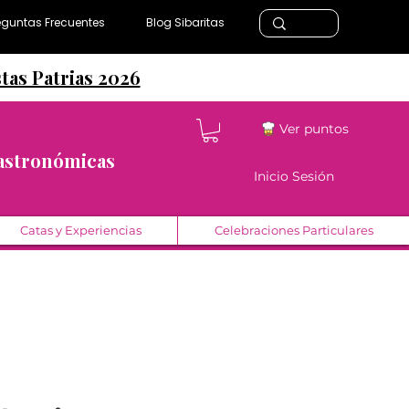
eguntas Frecuentes
Blog Sibaritas
stas Patrias 2026
Ver puntos
Gastronómicas
Inicio Sesión
Catas y Experiencias
Celebraciones Particulares