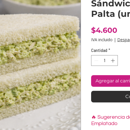
Sándwic
Palta (u
Pre
$4.600
IVA incluido
|
Despa
Cantidad
*
Agregar al carr
C
🔥 Sugerencia d
Emplatado