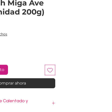
h Miga Ave
nidad 200g)
cio
chos
ito
omprar ahora
e Calentado y