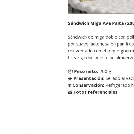
Sándwich Miga Ave Palta (200
Sándwich de miga doble con poll
por suave lactonesa en pan fres
reinventado con el toque gourm
breaks, reuniones o un almuerzo
📦
Peso neto:
200 g
🥪
Presentación:
Sellado al vac
❄️
Conservación:
Refrigerado ha
📸
Fotos referenciales