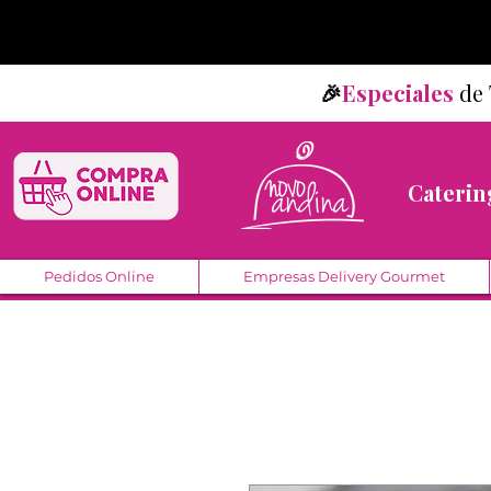
🎉
Especiales
d
Caterin
Pedidos Online
Empresas Delivery Gourmet