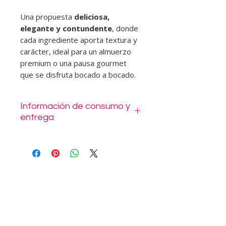
Una propuesta
deliciosa,
elegante y contundente
, donde
cada ingrediente aporta textura y
carácter, ideal para un almuerzo
premium o una pausa gourmet
que se disfruta bocado a bocado.
Información de consumo y
entrega
Se entrega en sellados al vacío listos
para consumir. Las fotos son
referenciales, podría cambiar
presentación, tipo de pan pero
nunca calidad. Mantener refrigerado.
Al realizar la compra puede elegir
despacho con costo según su
comuna o retiro en Tomás Moro
1014 Las Condes.