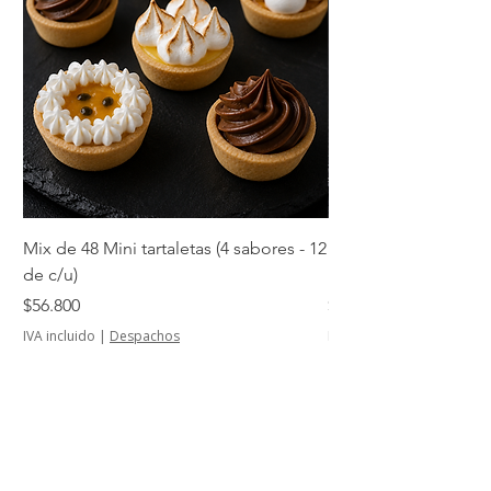
Mix de 48 Mini tartaletas (4 sabores - 12
Mini tartaletas de su
de c/u)
unidades)
Precio
Precio
$56.800
$14.500
IVA incluido
|
Despachos
IVA incluido