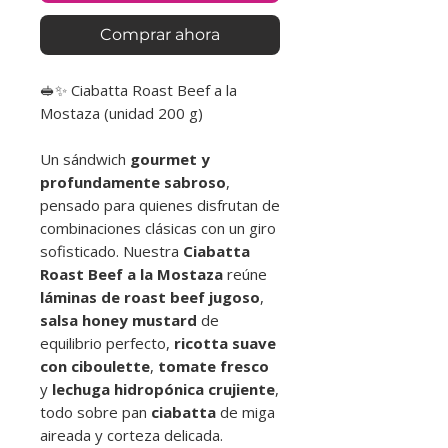
Comprar ahora
🥪✨ Ciabatta Roast Beef a la
Mostaza (unidad 200 g)
Un sándwich
gourmet y
profundamente sabroso
,
pensado para quienes disfrutan de
combinaciones clásicas con un giro
sofisticado. Nuestra
Ciabatta
Roast Beef a la Mostaza
reúne
láminas de roast beef jugoso
,
salsa honey mustard
de
equilibrio perfecto,
ricotta suave
con ciboulette
,
tomate fresco
y
lechuga hidropónica crujiente
,
todo sobre pan
ciabatta
de miga
aireada y corteza delicada.