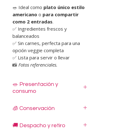
🥗 Ideal como
plato único estilo
americano
o
para compartir
como 2 entradas
.
✅ Ingredientes frescos y
balanceados
✅ Sin carnes, perfecta para una
opción veggie completa
✅ Lista para servir o llevar
📸
Fotos referenciales.
🥗 Presentación y
consumo
Listos para disfrutar, entregados en
🧊 Conservación
bowls de polipapel con tapa.
Incluyen dressing individual,
Mantener refrigerado entre 0 °C y 5
cubiertos de madera, servilleta y sal.
🚚 Despacho y retiro
°C.
Consumir dentro de 3 días (72
Despachos disponibles en Santiago,
horas).