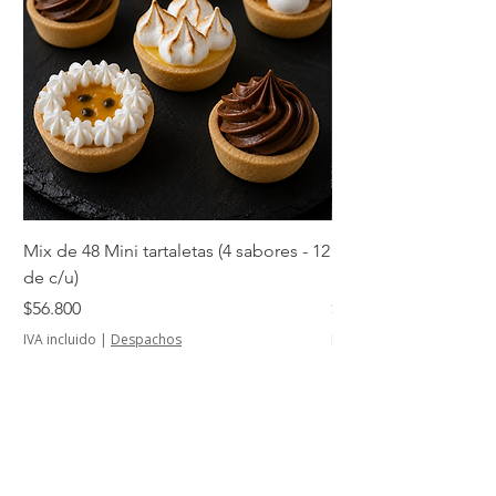
Mix de 48 Mini tartaletas (4 sabores - 12
Mini tartaletas de su
de c/u)
unidades)
Precio
Precio
$56.800
$14.500
IVA incluido
|
Despachos
IVA incluido