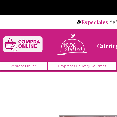
🎉
Especiales
d
Caterin
Pedidos Online
Empresas Delivery Gourmet