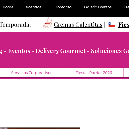
Home
Nosotros
Contacto
Galería Eventos
Pr
e Temporada:
Cremas Calentitas
|
Fie
g - Eventos - Delivery Gourmet - Soluciones 
Servicios Corporativos
Fiestas Patrias 2026