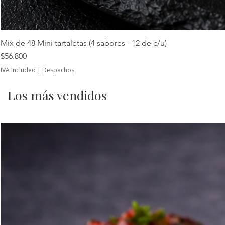
Mix de 48 Mini tartaletas (4 sabores - 12 de c/u)
Price
$56.800
IVA Included
|
Despachos
Los más vendidos