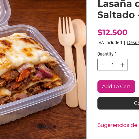
Lasaña 
Saltado 
Pr
$12.500
IVA Included
|
Desp
Quantity
*
Add to Cart
C
Sugerencias de
Sacar del freezer 