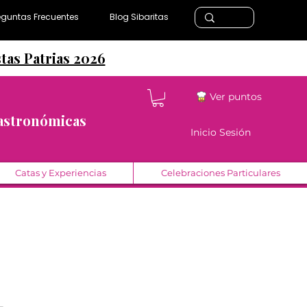
eguntas Frecuentes
Blog Sibaritas
stas Patrias 2026
Ver puntos
Gastronómicas
Inicio Sesión
Catas y Experiencias
Celebraciones Particulares