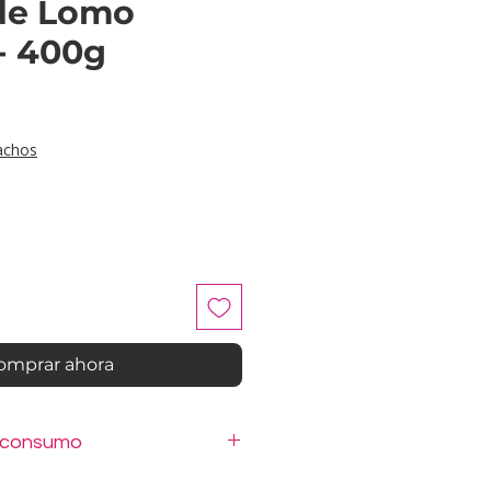
de Lomo
- 400g
ice
achos
omprar ahora
 consumo
o refrigerador.