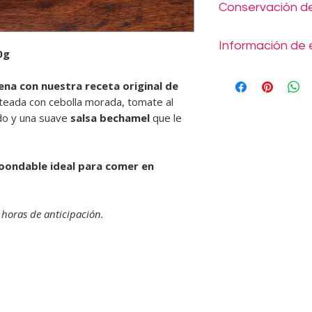
Conservación de
Calienta en micr
Disfruta
Pueden mantenerlos
Información de 
empaque hasta 6 me
0g
idealmente consumir
Este producto puede
siguientes, siempre 
lena con nuestra receta original de
cuando gustes con re
su empaque original.
lteada con cebolla morada, tomate al
en Tomás Moro 101
Si desea despacho p
ido y una suave
salsa bechamel
que le
confirmar antes y ti
ver en el mismo pro
Entregas: de lunes a 
oondable ideal para comer en
sábados de 10:00 a 
domingos ni feriados
horas de anticipación.