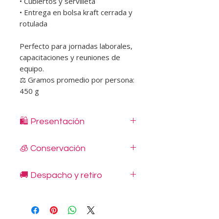
• Cubiertos y servilleta
• Entrega en bolsa kraft cerrada y
rotulada
Perfecto para jornadas laborales,
capacitaciones y reuniones de
equipo.
⚖️ Gramos promedio por persona:
450 g
🛍️ Presentación
🛍️ Pack Ejecutivo
🧊 Conservación
Incluye:
• Bowl Amanda 350 g
Mantener refrigerado entre 0 °C y 5
• Postre individual 100 g
🚚 Despacho y retiro
°C.
• Bebestible elección
Consumir dentro de 3 días (72
• Cubiertos y servilleta
Despachos disponibles en Santiago,
horas).
• Entrega en bolsa kraft cerrada y
en las comunas indicadas en nuestro
No congelar.
rotulada
sitio web, con reserva mínima de 48