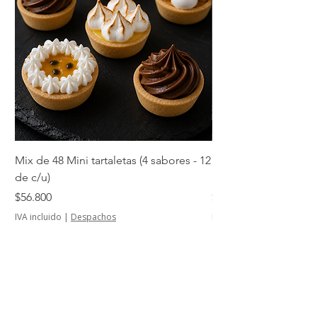
Mix de 48 Mini tartaletas (4 sabores - 12
Mini tartaletas de su
de c/u)
unidades)
Precio
Precio
$56.800
$14.500
IVA incluido
|
Despachos
IVA incluido