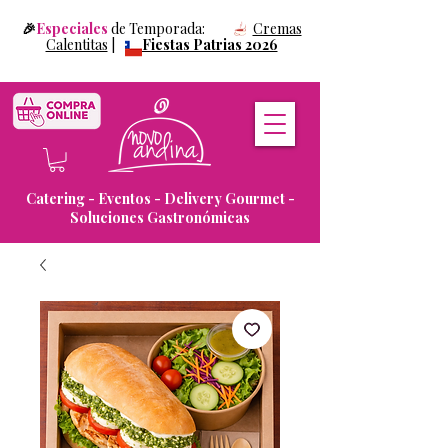
🎉
Especiales
de Temporada:
Cremas
Calentitas
|
Fiestas Patrias 2026
Catering - Eventos - Delivery Gourmet -
Soluciones Gastronómicas