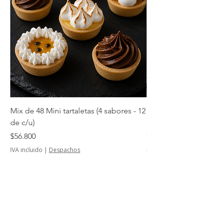
Mix de 48 Mini tartaletas (4 sabores - 12
Mini tartaletas de su
de c/u)
unidades)
Precio
Precio
$56.800
$14.500
IVA incluido
|
Despachos
IVA incluido