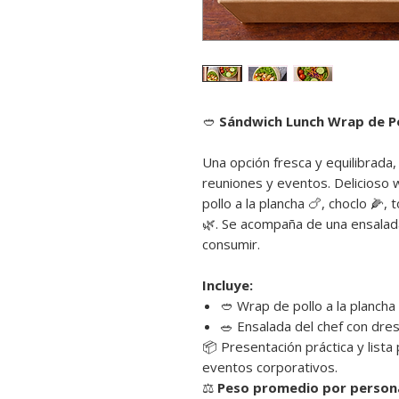
🥙
Sándwich Lunch Wrap de Po
Una opción fresca y equilibrada,
reuniones y eventos. Delicioso wr
pollo a la plancha 🍗, choclo 🌽,
🌿. Se acompaña de una ensalada 
consumir.
Incluye:
🥙 Wrap de pollo a la planch
🥗 Ensalada del chef con dre
📦 Presentación práctica y lista 
eventos corporativos.
⚖️
Peso promedio por person