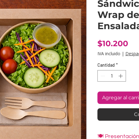
Sándwic
Wrap de
Ensalad
Pr
$10.200
IVA incluido
|
Despa
Cantidad
*
Agregar al carr
C
🍽️ Presentació