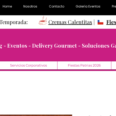
Home
Nosotros
Contacto
Galería Eventos
Pr
e Temporada:
Cremas Calentitas
|
Fie
g - Eventos - Delivery Gourmet - Soluciones 
Servicios Corporativos
Fiestas Patrias 2026