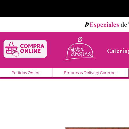
🎉
Especiales
d
Caterin
Pedidos Online
Empresas Delivery Gourmet