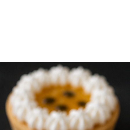
traslado prolongado,
bolsa térmica para m