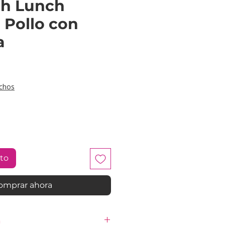
h Lunch
 Pollo con
a
ecio
chos
ito
omprar ahora
n