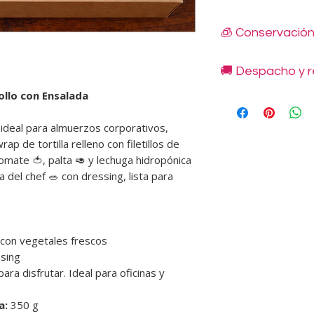
En un cajita kraft va
🧊 Conservació
ensalada del chef en
g).
Mantener refrigerado
Incluye cubiertos de 
🚚 Despacho y r
Duración: hasta 3 dí
individual.
No congelar
llo con Ensalada
Despachos disponibl
Una vez abierto, con
indicadas en nuestro
 ideal para almuerzos corporativos,
48 horas.
Retiros en Novoand
ap de tortilla relleno con filetillos de
Condes, en horario 
 tomate 🍅, palta 🥑 y lechuga hidropónica
No se realizan retir
del chef 🥗 con dressing, lista para
deben coordinarse y
disponibilidad de pr
Los costos de envío
se informan en cada
a con vegetales frescos
🕘
Horarios de entre
ssing
• Lunes a viernes: 9:
para disfrutar. Ideal para oficinas y
• Sábados: 10:30 a 13
❌
No atendemos domi
💡
Recomendación: si
a:
350 g