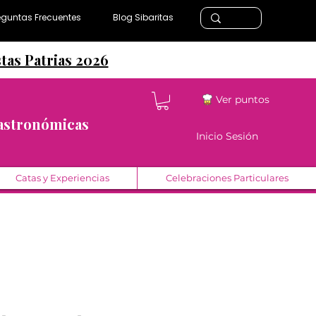
eguntas Frecuentes
Blog Sibaritas
stas Patrias 2026
Ver puntos
Gastronómicas
Inicio Sesión
Catas y Experiencias
Celebraciones Particulares