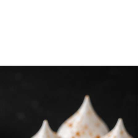
 te sugerimos llevar cooler o
antener la cadena de frío.