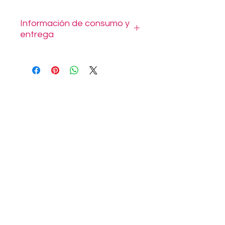
Información de consumo y
entrega
Se entrega en bowl polipapel listo
para disfrutar.
Al realizar la compra puede elegir
despacho con costo según su
comuna o retiro en Tomás Moro
1014 Las Condes.