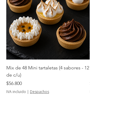
Mix de 48 Mini tartaletas (4 sabores - 12
Mini tartaletas de su
de c/u)
unidades)
Precio
Precio
$56.800
$14.500
IVA incluido
|
Despachos
IVA incluido