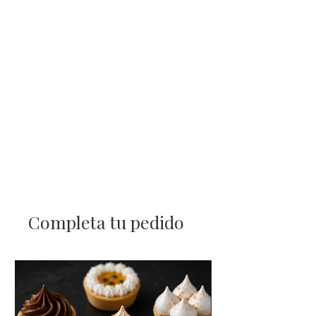
• Lunes a viernes: 9:00 a 17:30 hrs.
• Sábados: 10:30 a 13:30 hrs.
❌
No atendemos domingos ni
feriados.
💡
Recomendación: si tu pedido es
grande o requiere traslado
prolongado, te sugerimos llevar
cooler o bolsa térmica para
mantener la cadena de frío.
Completa tu pedido