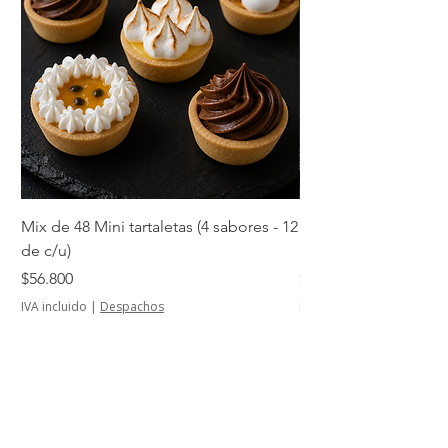
Mix de 48 Mini tartaletas (4 sabores - 12
Mini tartaletas de su
de c/u)
unidades)
Precio
Precio
$56.800
$14.500
IVA incluido
|
Despachos
IVA incluido