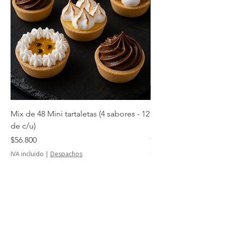
Mix de 48 Mini tartaletas (4 sabores - 12
Mini tartaletas de su
de c/u)
unidades)
Precio
Precio
$56.800
$14.500
IVA incluido
|
Despachos
IVA incluido