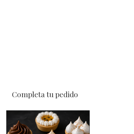
🕘
Horarios de entrega:
• Lunes a viernes: 9:00 a 17:30 hrs.
• Sábados: 10:30 a 13:30 hrs.
❌
No atendemos domingos ni
feriados.
Completa tu pedido