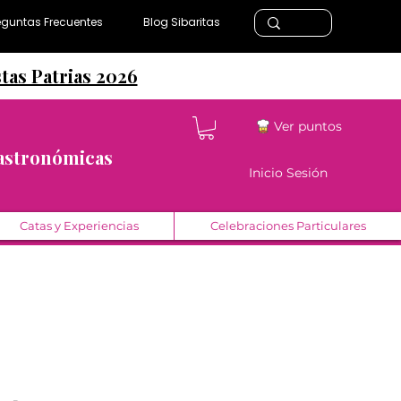
eguntas Frecuentes
Blog Sibaritas
stas Patrias 2026
Ver puntos
Gastronómicas
Inicio Sesión
Catas y Experiencias
Celebraciones Particulares