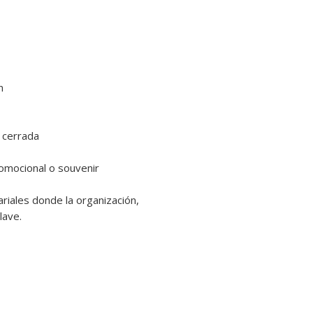
🕘
Horarios de entre
• Lunes a viernes: 9:
• Sábados: 10:30 a 13
❌
No atendemos domi
💡
Recomendación: si
traslado prolongado,
n
bolsa térmica para m
 cerrada
promocional o souvenir
iales donde la organización,
lave.