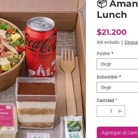
📦 Aman
Lunch
Pr
$21.200
IVA incluido
|
Despa
Postre
*
Elegir
Bebestible
*
Elegir
Cantidad
*
Agregar al carr