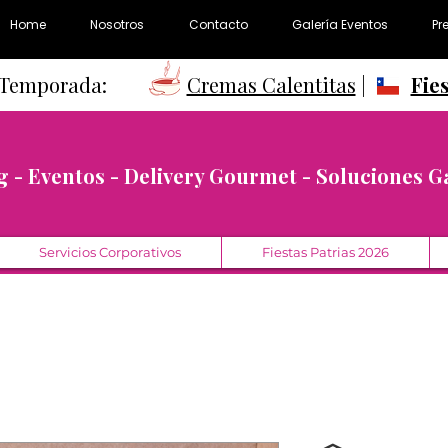
Home
Nosotros
Contacto
Galería Eventos
Pr
e Temporada:
Cremas Calentitas
|
Fie
g - Eventos - Delivery Gourmet - Soluciones 
Servicios Corporativos
Fiestas Patrias 2026