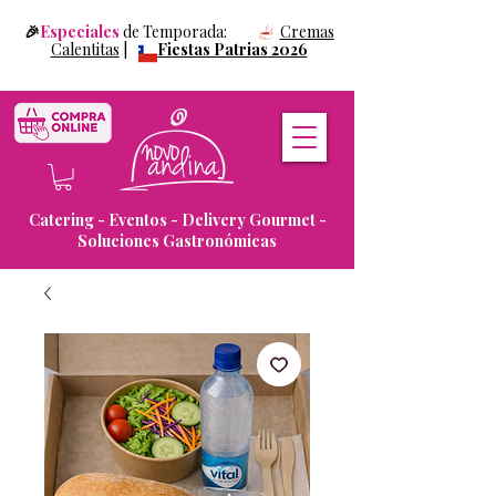
🎉
Especiales
de Temporada:
Cremas
Calentitas
|
Fiestas Patrias 2026
Catering - Eventos - Delivery Gourmet -
Soluciones Gastronómicas