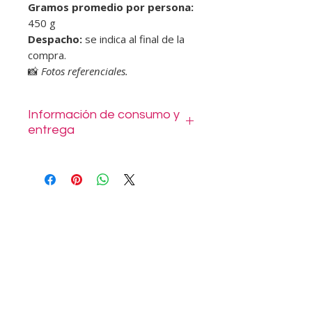
Gramos promedio por persona:
450 g
Despacho:
se indica al final de la
compra.
📸
Fotos referenciales.
Información de consumo y
entrega
Se entrega en bowl polipapel listo
para disfrutar.
Al realizar la compra puede elegir
despacho con costo según su
comuna o retiro en Tomás Moro
1014 Las Condes.