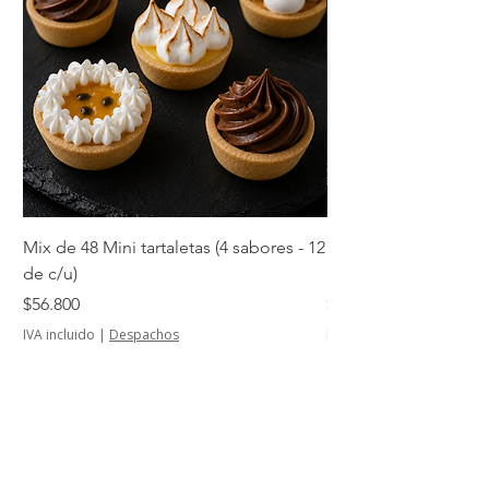
Mix de 48 Mini tartaletas (4 sabores - 12
Mini tartaletas de su
de c/u)
unidades)
Precio
Precio
$56.800
$14.500
IVA incluido
|
Despachos
IVA incluido