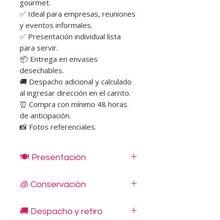
gourmet.
✅ Ideal para empresas, reuniones
y eventos informales.
✅ Presentación individual lista
para servir.
📦 Entrega en envases
desechables.
🚚 Despacho adicional y calculado
al ingresar dirección en el carrito.
⏰ Compra con mínimo 48 horas
de anticipación.
📸 Fotos referenciales.
🍽️ Presentación
Nuestros wraps gourmet se
🧊 Conservación
entregan sellados al vacío de
manera individual para mantener su
Mantener refrigerado entre 0 °C y 5
frescura, sabor y correcta
🚚 Despacho y retiro
°C.
conservación.