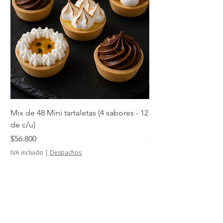
grande o requiere traslado
prolongado, te sugerimos llevar
cooler o bolsa térmica para
mantener la cadena de frío.
Mix de 48 Mini tartaletas (4 sabores - 12
Mini tartaletas de su
de c/u)
unidades)
Precio
Precio
$56.800
$14.500
IVA incluido
|
Despachos
IVA incluido