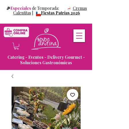
🎉
Especiales
de Temporada:
Cremas
Calentitas
|
Fiestas Patrias 2026
Catering - Eventos - Delivery Gourmet -
Soluciones Gastronómicas