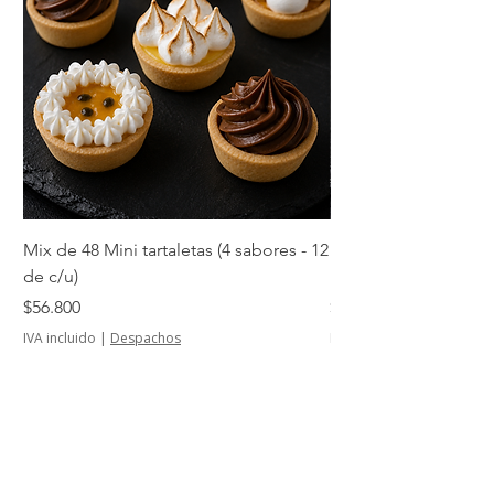
Mix de 48 Mini tartaletas (4 sabores - 12
Mini tartaletas de su
de c/u)
unidades)
Precio
Precio
$56.800
$14.500
IVA incluido
|
Despachos
IVA incluido