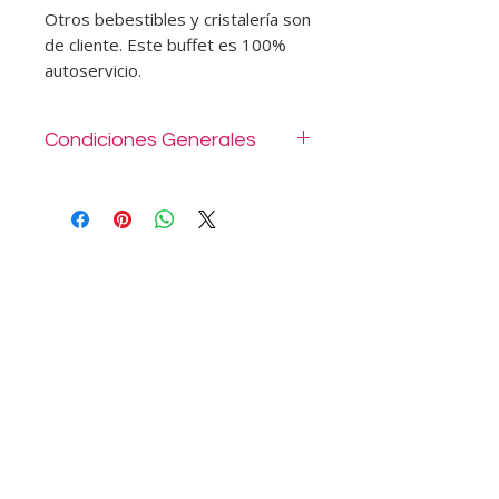
Otros bebestibles y cristalería son
de cliente. Este buffet es 100%
autoservicio.
Condiciones Generales
1 persona para montaje y
desmontaje de mesa coffee con
termos café en grano, agua
caliente, mantelería, decoración,
flores y bandejas, vajilla y
cristalería para el servicio.
Es autoservicio. El buffet se
desmonta máximo 2 horas desde
que inicia el servicio.
No incluye otros ítems que no se
especifican en este detalle.
Traslados incluidos para el sector
oriente (Providencia, La Reina,
Vitacura, Las Condes, Lo