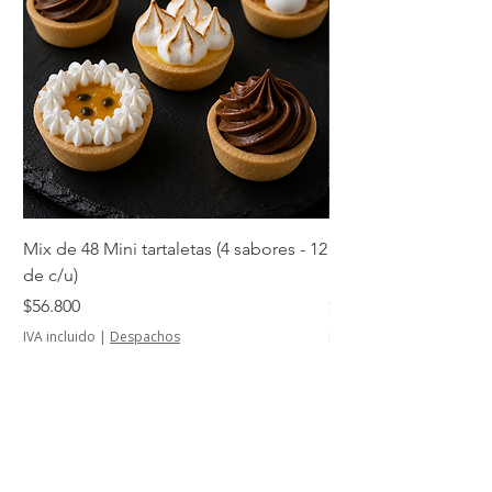
Mix de 48 Mini tartaletas (4 sabores - 12
Mini tartaletas de su
de c/u)
unidades)
Precio
Precio
$56.800
$14.500
IVA incluido
|
Despachos
IVA incluido