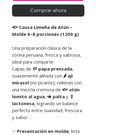
Comprar ahora
🐟 Causa Limeña de Atún –
Molde 6–8 porciones (1200 g)
Una preparación clásica de la
cocina peruana, fresca y sabrosa,
ideal para compartir.
Capas de
🥔 papa prensada
,
suavemente aliñada con
🌶️ ají
mirasol
(no picante), rellenas con
una mezcla cremosa de
🐟 atún
lomito al agua
,
🥑 palta
y
🥄
lactonesa
, logrando un balance
perfecto entre suavidad, frescura
y sabor.
✨
Presentación en molde
, lista