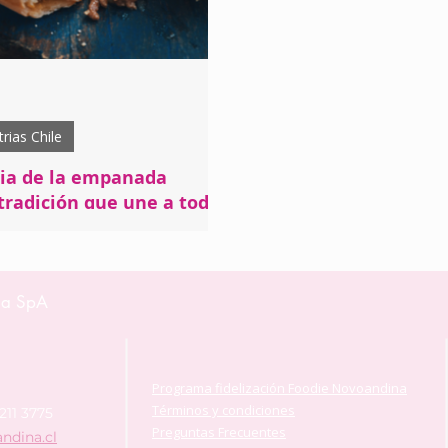
trias Chile
ria de la empanada
 tradición que une a todo
historia de la empanada chilena,
s Fiestas Patrias y la cocina criolla, y
na SpA
epararla en casa con una receta
arne picada.
Programa fidelización Foodie Novoandina
Términos y condiciones
2211 3775
Preguntas Frecuentes
ndina.cl