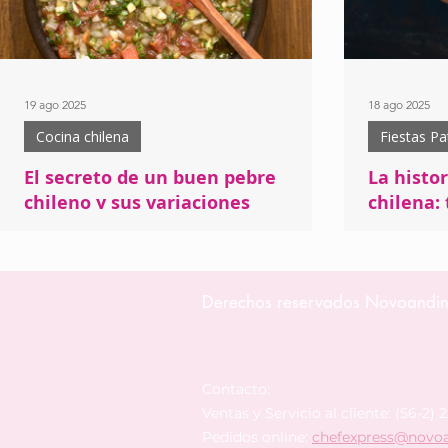
19 ago 2025
18 ago 2025
Cocina chilena
Fiestas Pa
El secreto de un buen pebre
La histo
chileno y sus variaciones
chilena:
modernas
un país
El secreto de un buen pebre está en la frescura
Descubre la 
de sus ingredientes: tomates maduros, cebolla o
símbolo de la
Derechos reservados Novoandi
cebollín picado fino, ají, ajo, cilantro fresco, jugo
aprende a pr
de limón y un buen toque de aceite. Cada familia
clásica de c
tiene su versión y su manera de equilibrar los
sabores entre la acidez, el picor y la intensidad
aromática.
Contacto:
Ventas y Servicio al cliente: (56-2) 
Pedidos online:
chefexpress@novoa