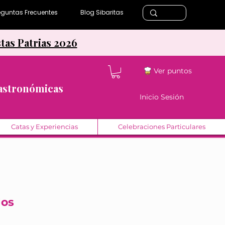
eguntas Frecuentes
Blog Sibaritas
stas Patrias 2026
Ver puntos
Gastronómicas
Inicio Sesión
Catas y Experiencias
Celebraciones Particulares
los