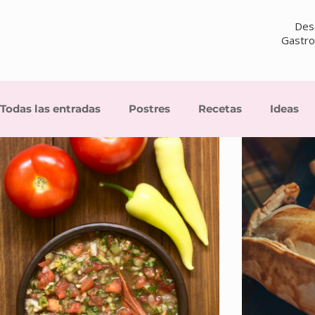
Desc
Gastron
Todas las entradas
Postres
Recetas
Ideas
Cocina chilena
Cocina Casera de Autor
Sals