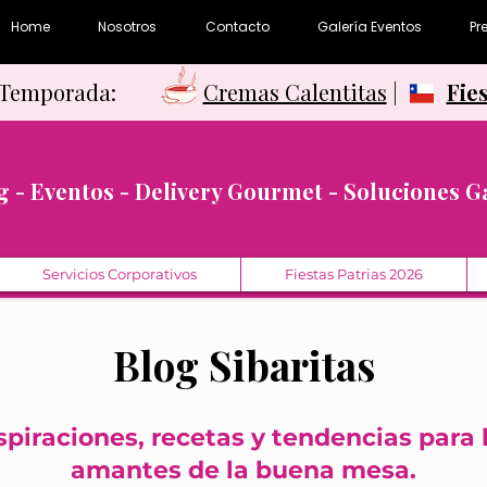
Home
Nosotros
Contacto
Galería Eventos
Pr
e Temporada:
Cremas Calentitas
|
Fie
g - Eventos - Delivery Gourmet - Soluciones 
Servicios Corporativos
Fiestas Patrias 2026
Blog Sibaritas
spiraciones, recetas y tendencias para 
amantes de la buena mesa.