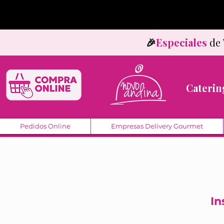
🎉
Especiales
d
Caterin
Pedidos Online
Empresas Delivery Gourmet
In