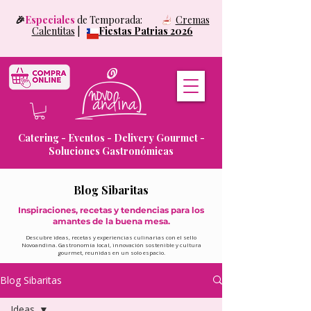
🎉
Especiales
de Temporada:
Cremas
Calentitas
|
Fiestas Patrias 2026
Catering - Eventos - Delivery Gourmet -
Soluciones Gastronómicas
Blog Sibaritas
Inspiraciones, recetas y tendencias para los
amantes de la buena mesa.
Descubre ideas, recetas y experiencias culinarias con el sello
Novoandina. Gastronomía local, innovación sostenible y cultura
gourmet, reunidas en un solo espacio.
Blog Sibaritas
Ideas