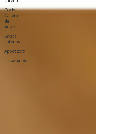
chilena
Cocina
Casera
de
Autor
Salsas
chilenas
Appetizers
Empanadas