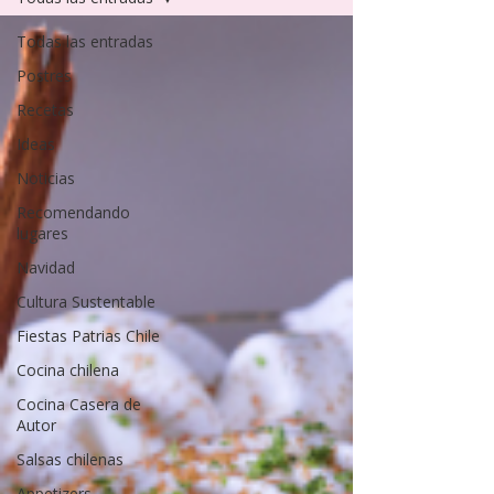
Todas las entradas
Postres
Recetas
Ideas
Noticias
Recomendando
lugares
Navidad
Cultura Sustentable
Fiestas Patrias Chile
Cocina chilena
Cocina Casera de
Autor
Salsas chilenas
Appetizers