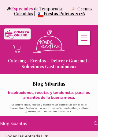
🎉
Especiales
de Temporada:
Cremas
Calentitas
|
Fiestas Patrias 2026
Catering - Eventos - Delivery Gourmet -
Soluciones Gastronómicas
Blog Sibaritas
Inspiraciones, recetas y tendencias para los
amantes de la buena mesa.
Descubre ideas, recetas y experiencias culinarias con el sello
Novoandina. Gastronomía local, innovación sostenible y cultura
gourmet, reunidas en un solo espacio.
Blog Sibaritas
Todas las entradas