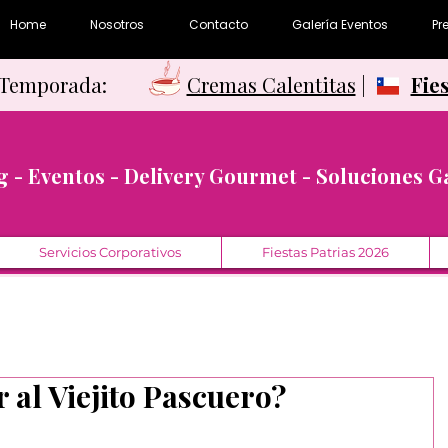
Home
Nosotros
Contacto
Galería Eventos
Pr
e Temporada:
Cremas Calentitas
|
Fie
g - Eventos - Delivery Gourmet - Soluciones 
Servicios Corporativos
Fiestas Patrias 2026
r al Viejito Pascuero?