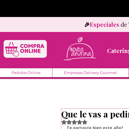
🎉
Especiales
d
Caterin
Pedidos Online
Empresas Delivery Gourmet
Que le vas a pedi
Obtuvo NaN de 5 estrellas.
Te portaste bien este año?