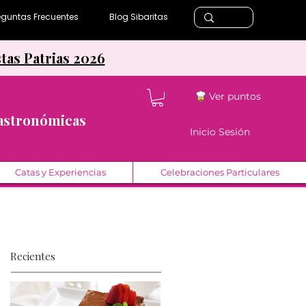
eguntas Frecuentes
Blog Sibaritas
stas Patrias 2026
Ver puntos
Gastronómicas
Inicio Sesión
Catas y Experiencias
Celebraciones Particulares
Recientes