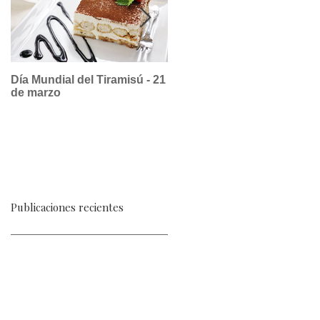
Día Mundial del Tiramisú - 21
La dulce historia del suspir
de marzo
a la limeña, un postre
republicano
Publicaciones recientes