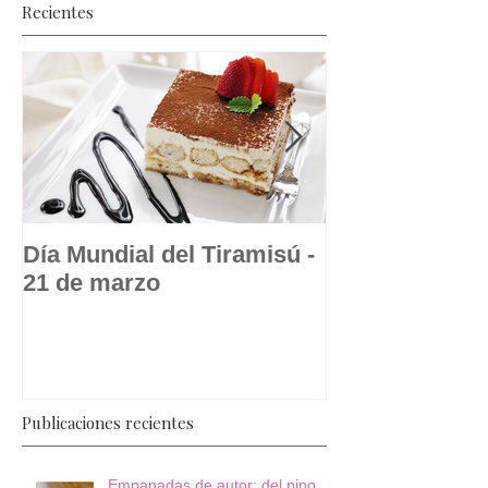
Recientes
Día Mundial del Tiramisú -
La dulce histo
21 de marzo
suspiro a la l
postre republ
Publicaciones recientes
Empanadas de autor: del pino