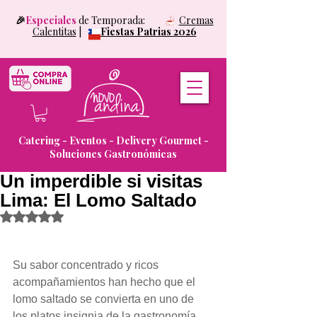
🎉
Especiales
de Temporada:
Cremas
Calentitas
|
Fiestas Patrias 2026
Catering - Eventos - Delivery Gourmet -
Soluciones Gastronómicas
Un imperdible si visitas
Lima: El Lomo Saltado
Obtuvo NaN de 5 estrellas.
Su sabor concentrado y ricos 
acompañamientos han hecho que el 
lomo saltado se convierta en uno de 
los platos insignia de la gastronomía 