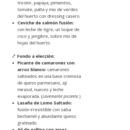
tricolor, papaya, pimientos,
tomate, palta y mix de verdes
del huerto con dressing casero.
Ceviche de salmón fusión:
con leche de tigre, un toque de
coco y jengibre, sobre mix de
hojas del huerto.
🍤
Fondo a elección:
Picante de camarones con
arroz blanco:
camarones
salteados en una base cremosa
de queso parmesano, ají
mirasol, nueces y leche
evaporada. (
Levemente picante.
)
Lasaña de Lomo Saltado:
fusión irresistible con salsa
bechamel y abundante queso
gratinado.
Ají de gallina con arroz