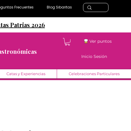
eguntas Frecuentes
Blog Sibaritas
stas Patrias 2026
Ver puntos
Gastronómicas
Inicio Sesión
Catas y Experiencias
Celebraciones Particulares