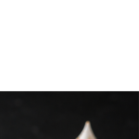
empaque original
hasta el
, preservando su calidad y
a.