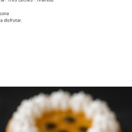
congelados en su 
momento de consumo
seguridad alimentari
sona
a disfrutar.