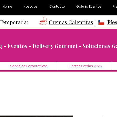
Home
Nosotros
Contacto
Galería Eventos
Pr
e Temporada:
Cremas Calentitas
|
Fie
g - Eventos - Delivery Gourmet - Soluciones 
Servicios Corporativos
Fiestas Patrias 2026