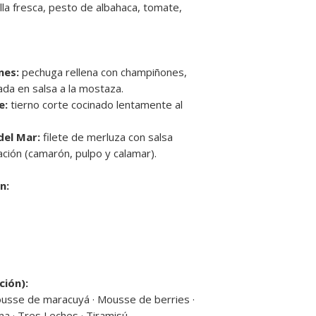
❄️
No se congelan.
a fresca, pesto de albahaca, tomate,
Si se mantienen refr
pueden consumirse 
Una vez mezclados t
el mismo día
.
nes:
pechuga rellena con champiñones,
🔹
Solo el Pulpo al O
ada en salsa a la mostaza.
Para descongelar, de
e:
tierno corte cocinado lentamente al
ambiente hasta el c
🥗
Ensaladas y ent
del Mar:
filete de merluza con salsa
Listas para consumir
ión (camarón, pulpo y calamar).
Mantener refrigerad
consumir dentro de
Una vez abiertas, c
n:
siguientes
.
🚫
No se congelan.
🥟
Empanaditas
Llegan
fritas y lis
Mantener refrigerad
🚫
No se congelan 
ción):
📦
Recomendación
ousse de maracuyá · Mousse de berries ·
Siempre mantener 
ma · Tres Leches · Tiramisú