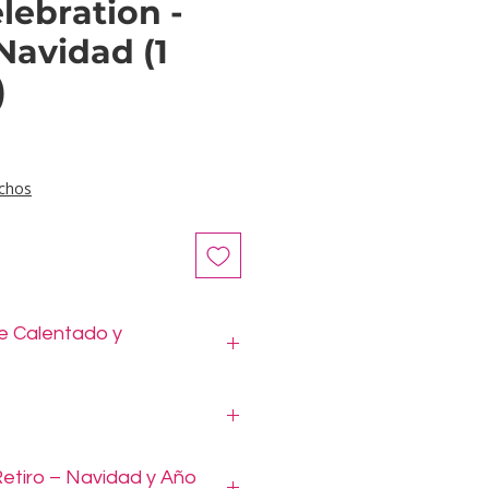
lebration -
Navidad (1
)
ecio
chos
e Calentado y
llegan listos para calentar y
luye su etiqueta individual con
pañamientos
ficas según tipo (horno,
etiro – Navidad y Año
s al vacío y congelados
.