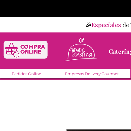
🎉
Especiales
d
Caterin
Pedidos Online
Empresas Delivery Gourmet