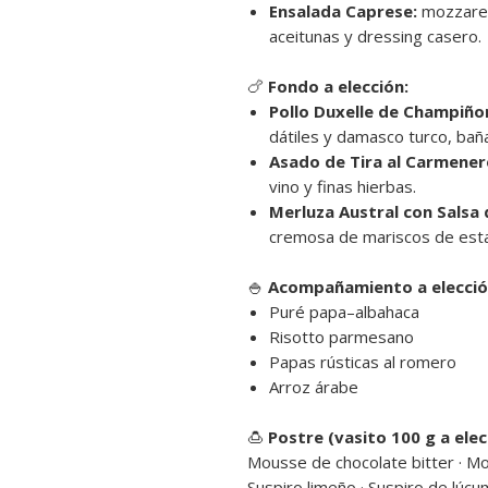
Ensalada Caprese:
mozzarell
aceitunas y dressing casero.
🍗
Fondo a elección:
Pollo Duxelle de Champiño
dátiles y damasco turco, bañ
Asado de Tira al Carmener
vino y finas hierbas.
Merluza Austral con Salsa 
cremosa de mariscos de estac
🍚
Acompañamiento a elecció
Puré papa–albahaca
Risotto parmesano
Papas rústicas al romero
Arroz árabe
🍮
Postre (vasito 100 g a elec
Mousse de chocolate bitter · M
Suspiro limeño · Suspiro de lúcu